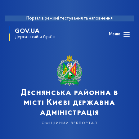
Портал в режимі тестування та наповнення
GOV.UA
Меню
Державні сайти України
Деснянська районна в
місті Києві державна
адміністрація
офіційний вебпортал