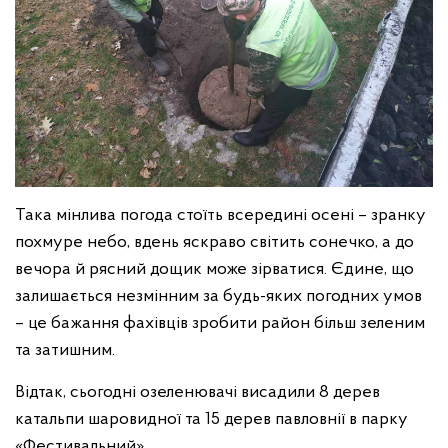
Така мінлива погода стоїть всередині осені – зранку
похмуре небо, вдень яскраво світить сонечко, а до
вечора й рясний дощик може зірватися. Єдине, що
залишається незмінним за будь-яких погодних умов
– це бажання фахівців зробити район більш зеленим
та затишним.
Відтак, сьогодні озеленювачі висадили 8 дерев
катальпи шаровидної та 15 дерев павловнії в парку
«Фестивальний».