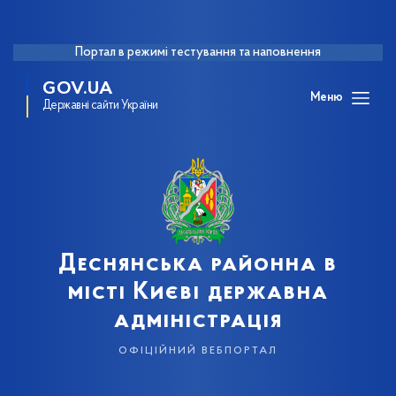
Портал в режимі тестування та наповнення
GOV.UA
Меню
Державні сайти України
Деснянська районна в
місті Києві державна
адміністрація
офіційний вебпортал