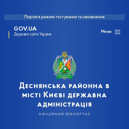
Портал в режимі тестування та наповнення
GOV.UA
Меню
Державні сайти України
Деснянська районна в
місті Києві державна
адміністрація
офіційний вебпортал