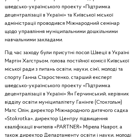
шведсько-українського проекту «Підтримка
децентралізації в Україні» та Київської міської
адміністрації проводився Міжнародний семінар
щодо управління муніципальними дошкільними
навчальними закладами.
Під час заходу були присутні посол Швеції в Україні
Мартін Хагстрьом, голова постійної комісії Київської
міської ради з питань освіти, науки, сім’ї, молоді та
спорту Ганна Старостенко, старший експерт
шведсько-українського проекту «Підтримка
децентралізації в Україні» Ян Герчинський, керівник
відділу освіти муніципалітету Ганінге (Стокгольм)
Матс Олін, директор Міжнародного дитячого садка
«Stokrotka», директор Центру підвищення
кваліфікації вчителів «PARTNER» Мірела Наврот, а
також директор Департаменту освіти і науки, молоді