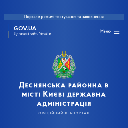
Портал в режимі тестування та наповнення
GOV.UA
Меню
Державні сайти України
Деснянська районна в
місті Києві державна
адміністрація
офіційний вебпортал