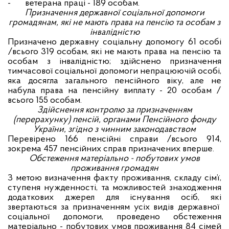
-
ветерана праці - 189 особам.
Призначення державної соціальної допомоги
громадянам, які не мають права на пенсію та особам з
інвалідністю
Призначено державну соціальну допомогу 61 особі
/всього 319 особам, які не мають права на пенсію та
особам з інвалідністю; здійснено призначення
тимчасової соціальної допомоги непрацюючій особі,
яка досягла загального пенсійного віку, але не
набула права на пенсійну виплату - 20 особам /
всього 155 особам.
Здійснення контролю за призначенням
(перерахунку) пенсій, органами Пенсійного фонду
України, згідно з чинним законодавством
Перевірено 166 пенсійні справи /всього 914,
зокрема 457 пенсійних справ призначених вперше.
Обстеження матеріально - побутових умов
проживання громадян
З метою визначення факту проживання, складу сім’ї,
ступеня нужденності, та можливостей знаходження
додаткових джерел для існування осіб, які
звертаються за призначенням усіх видів державної
соціальної допомоги, проведено обстеження
матеріально - побутових умов проживання 84 сімей