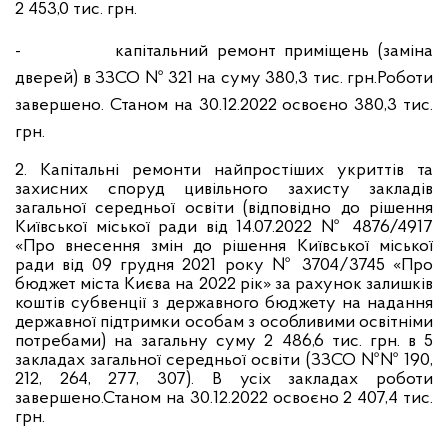
2 453,0 тис. грн.
-
капітальний ремонт приміщень (заміна
дверей) в ЗЗСО № 321 на суму 380,3 тис. грн.Роботи
завершено. Станом на 30.12.2022 освоєно 380,3 тис.
грн.
2. Капітальні ремонти найпростіших укриттів та
захисних споруд цивільного захисту закладів
загальної середньої освіти (відповідно до рішення
Київської міської ради від 14.07.2022 № 4876/4917
«Про внесення змін до рішення Київської міської
ради від 09 грудня 2021 року № 3704/3745 «Про
бюджет міста Києва на 2022 рік» за рахунок залишків
коштів субвенції з державного бюджету на надання
державної підтримки особам з особливими освітніми
потребами) на загальну суму 2 486,6 тис. грн. в 5
закладах загальної середньої освіти (ЗЗСО №№ 190,
212, 264, 277, 307). В усіх закладах роботи
завершено.Станом на 30.12.2022 освоєно 2 407,4 тис.
грн.