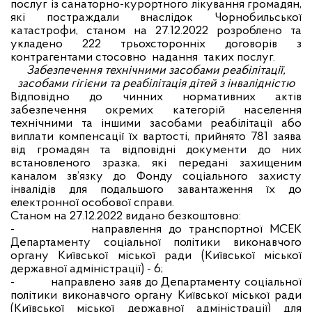
послуг із санаторно-курортного лікування громадян,
які постраждали внаслідок Чорнобильської
катастрофи, станом на 27.12.2022 розроблено та
укладено 222 трьохсторонніх договорів з
контрагентами стосовно надання таких послуг.
Забезпечення технічними засобами реабілітації,
засобами гігієни та реабілітація дітей з інвалідністю
Відповідно до чинних нормативних актів
забезпечення окремих категорій населення
технічними та іншими засобами реабілітації або
виплати компенсації їх вартості, прийнято 781 заява
від громадян та відповідні документи до них
встановленого зразка, які передані захищеним
каналом зв’язку до Фонду соціального захисту
інвалідів для подальшого завантаження їх до
електронної особової справи.
Станом на 27.12.2022 видано безкоштовно:
-
направлення до транспортної МСЕК
Департаменту соціальної політики виконавчого
органу Київської міської ради (Київської міської
державної адміністрації) - 6;
-
направлено заяв до Департаменту соціальної
політики виконавчого органу Київської міської ради
(Київської міської державної адміністрації) для