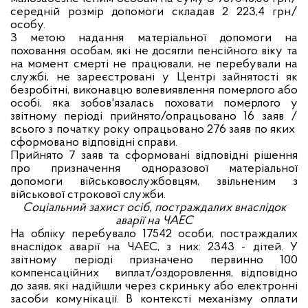
середній розмір допомоги складав 2 223,4 грн/
особу.
З метою надання матеріальної допомоги на
поховання особам, які не досягли пенсійного віку та
на момент смерті не працювали, не перебували на
службі, не зареєстровані у Центрі зайнятості як
безробітні, виконавцю волевиявлення померлого або
особі, яка зобов'язалась поховати померлого у
звітному періоді прийнято/опрацьовано 16 заяв /
всього з початку року опрацьовано 276 заяв по яких
сформовано відповідні справи.
Прийнято 7 заяв та сформовані відповідні рішення
про призначення одноразової матеріальної
допомоги військовослужбовцям, звільненим з
військової строкової служби.
Соціальний захист осіб, постраждалих внаслідок
аварії на ЧАЕС
На обліку перебувало 17542 особи, постраждалих
внаслідок аварії на ЧАЕС, з них: 2343 - дітей. У
звітному періоді призначено первинно 100
компенсаційних виплат/оздоровлення, відповідно
до заяв, які надійшли через скриньку або електронні
засоби комунікації. В контексті механізму оплати