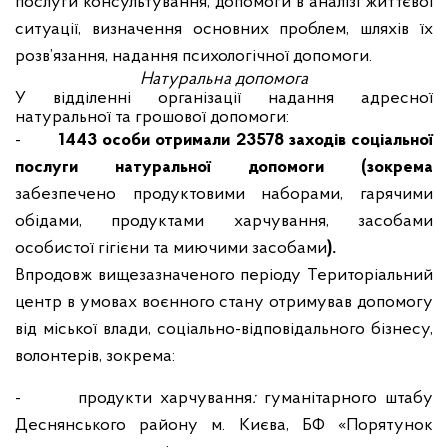
послуги консультування, допомоги в аналізі життєвої
ситуації, визначення основних проблем, шляхів їх
розв’язання, надання психологічної допомоги.
Натуральна допомога
У відділенні організації надання адресної
натуральної та грошової допомоги:
-
1443 особи отримали 23578 заходів соціальної
послуги натуральної допомоги (зокрема
забезпечено продуктовими наборами, гарячими
обідами, продуктами харчування, засобами
особистої гігієни та миючими засобами
).
Впродовж вищезазначеного періоду Територіальний
центр в умовах воєнного стану отримував допомогу
від міської влади, соціально-відповідального бізнесу,
волонтерів, зокрема:
-
продукти харчування
:
гуманітарного штабу
Деснянського району м. Києва, БФ «Порятунок