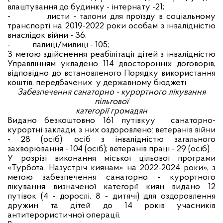
влаштування до будинку - інтернату -21;
-
листи - талони для проїзду в соціальному
транспорті на 2019-2022 роки особам з інвалідністю
внаслідок війни - 36;
-
палиці/милиці - 105;
З метою здійснення
реабілітації дітей з інвалідністю
Управлінням укладено 114 двосторонніх договорів,
відповідно до встановленого Порядку використання
коштів, передбачених у державному бюджеті.
Забезпечення санаторно - курортного лікування
пільгової
категорії громадян
Видано безкоштовно 161 путівкуу санаторно-
курортні заклади, з них оздоровлено: ветеранів війни
- 28 (осіб); осіб з інвалідністю загального
захворювання - 104 (осіб); ветеранів праці - 29 (осіб).
У розрізі виконання міської цільової програми
«Турбота. Назустріч киянам» на 2022-2024 роки», з
метою забезпечення санаторно - курортного
лікування визначеної категорії киян видано 12
путівок (4 - дорослі, 8 - дитячі) для оздоровлення
дружин та дітей до 14 років учасників
антитерористичної операції.