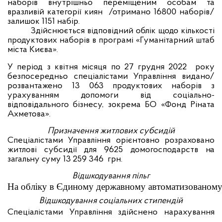
наборів внутрішньо переміщеним особам та
вразливій категорії киян /отримано 16800 наборів/
залишок 1151 набір.
Здійснюється відповідний облік щодо кількості
продуктових наборів в програмі «Гуманітарний штаб
міста Києва».
У період з квітня місяця по 27 грудня 2022 року
безпосередньо спеціалістами Управління видано/
розвантажено 13 063 продуктових наборів з
урахуванням допомоги від соціально-
відповідального бізнесу, зокрема БО «Фонд Ріната
Ахметова».
Призначення житлових субсидій
Спеціалістами Управління орієнтовно розраховано
житлові субсидії для 9625 домогосподарств
на
загальну суму
13 259 346 грн.
Відшкодування пільг
На обліку в Єдиному державному автоматизованому ре
Відшкодування соціальних стипендій
Спеціалістами Управління здійснено нарахування