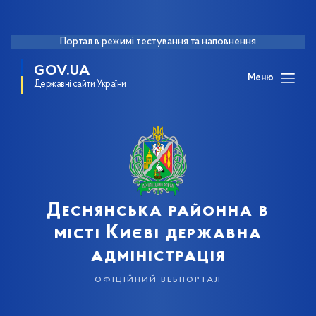
Портал в режимі тестування та наповнення
GOV.UA
Меню
Державні сайти України
Деснянська районна в
місті Києві державна
адміністрація
офіційний вебпортал