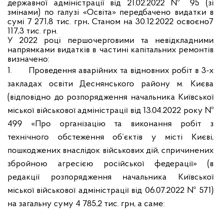
державної адміністрації від 21.02.2022 № 95 (зі
змінами) по галузі «Освіта» передбачено видатки в
сумі 7 271,8 тис. грн
.
Станом на 30.12.2022 освоєно7
117,3 тис. грн.
У 2022 році першочерговими та невідкладними
напрямками видатків в частині капітальних ремонтів
визначено:
1.
Проведення аварійних та відновних робіт в 3-х
закладах освіти Деснянського району м. Києва
(відповідно до розпорядження начальника Київської
міської військової адміністрації від 13.04.2022 року №
499 «Про організацію та виконання робіт з
технічного обстеження об’єктів у місті Києві,
пошкоджених внаслідок військових дій, спричинених
збройною агресією російської федерації» (в
редакції розпорядження начальника Київської
міської військової адміністрації від 06.07.2022 № 571)
на загальну суму 4 785,2 тис. грн, а саме: