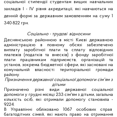
соціальної стипендії студентам вищих навчальних
закладів I - IV рівня акредитації, які навчаються на
денній формі за державним замовленням на суму
1
340 822
грн.
Соціально - трудові відносини
Деснянською районною в місті Києві державною
адміністрацією в повному обсязі забезпечено
виплату заробітної плати та сплату відповідних
платежів (податків та внесків) з фонду заробітної
плати працівникам підприємств, організацій та
установ, зокрема бюджетної сфери, які засновані на
комунальній власності територіальної громади
району.
Призначення державної соціальної допомоги сім'ям з
дітьми
Призначено різні види державної соціальної
допомоги у грудні місяці 233 сім'ям з дітьми, загальна
кількість осіб, які отримали допомогу становила -
9224.
В Управлінні обліковано 1067 особових справ
багатодітних сімей, які мають право на отримання