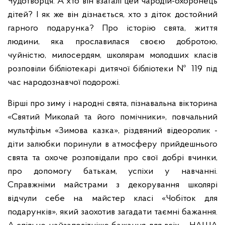
Чудотворця. А хто він взагалі цей чародій-охоронець
дітей? І як же він дізнається, хто з діток достойний
гарного подарунка? Про історію свята, життя
людини, яка прославилася своєю добротою,
чуйністю, милосердям, школярам молодших класів
розповіли бібліотекарі дитячої бібліотеки № 119 під
час народознавчої подорожі.
Вірші про зиму і народні свята, пізнавальна вікторина
«Святий Миколай та його помічники», повчальний
мультфільм «Зимова казка», різдвяний відеоролик -
діти залюбки поринули в атмосферу прийдешнього
свята та охоче розповідали про свої добрі вчинки,
про допомогу батькам, успіхи у навчанні.
Справжніми майстрами з декорування школярі
відчули себе на майстер класі «Чобіток для
подарунків», який заохотив загадати таємні бажання.