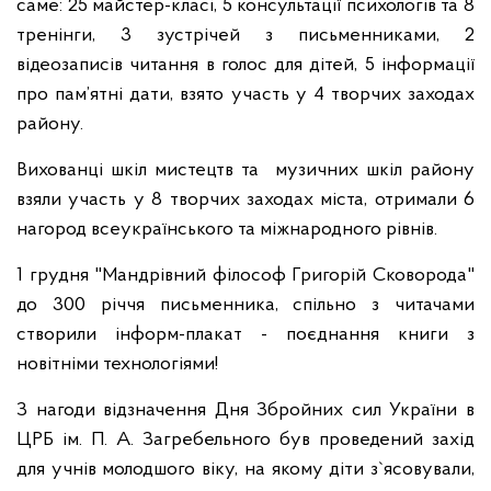
саме: 25 майстер-класі, 5 консультації психологів та 8
тренінги, 3 зустрічей з письменниками, 2
відеозаписів читання в голос для дітей, 5 інформації
про пам’ятні дати, взято участь у 4 творчих заходах
району.
Вихованці шкіл мистецтв та музичних шкіл району
взяли участь у 8 творчих заходах міста, отримали 6
нагород всеукраїнського та міжнародного рівнів.
1 грудня "Мандрівний філософ Григорій Сковорода"
до 300 річчя письменника, спільно з читачами
створили інформ-плакат - поєднання книги з
новітніми технологіями!
З нагоди відзначення Дня Збройних сил України в
ЦРБ ім. П. А. Загребельного був проведений захід
для учнів молодшого віку, на якому діти з`ясовували,