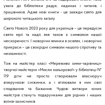
увага до бібліотеки радує, надихає і читачів, і
працівників. Адже нові книги - це завжди свято для
широкого читацького загалу.
Свято Нового 2023 року для українців – це передусім
свято мрії та надії, яке також є символом нашої
нескореності. І новорічні ялинки в оселях, і новорічні
прикраси – це своєрідні символи нашого спротиву та
незламності.
Тож на майстер класі «Мереживо зими-чарівниці»
творчої майстерні «Мисли кольорово!» у бібліотеці №
119 діти не просто створювали власноруч
візерункові сніжинки, а і втілювали в них свої
сподівання та бажання. Чудові витвори юних
майстрів стануть подарунками для рідних і наших
воїнів-захисників.