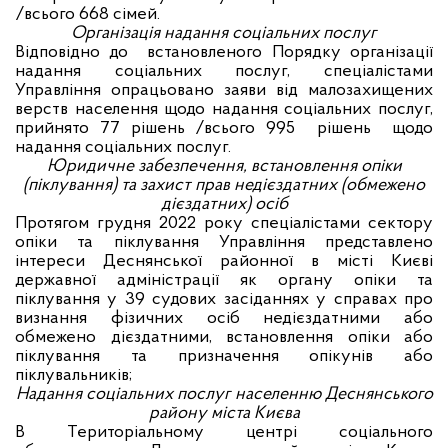
/всього 668 сімей.
Організація надання соціальних послуг
Відповідно до встановленого Порядку організації
надання соціальних послуг, спеціалістами
Управління опрацьовано заяви від малозахищених
верств населення щодо надання соціальних послуг,
прийнято 77 рішень /всього 995 рішень щодо
надання соціальних послуг.
Юридичне забезпечення, встановлення опіки
(піклування) та захист прав недієздатних (обмежено
дієздатних) осіб
Протягом грудня 2022 року спеціалістами сектору
опіки та піклування Управління представлено
інтереси Деснянської районної в місті Києві
державної адміністрації як органу опіки та
піклування у 39 судових засіданнях у справах про
визнання фізичних осіб недієздатними або
обмежено дієздатними, встановлення опіки або
піклування та призначення опікунів або
піклувальників;
Надання соціальних послуг населенню Деснянського
району міста Києва
В Територіальному центрі соціального