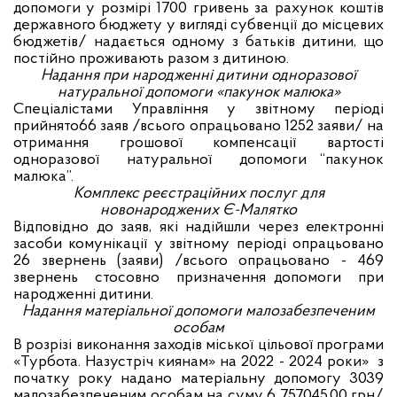
допомоги у розмірі 1700 гривень за рахунок коштів
державного бюджету у вигляді субвенції до місцевих
бюджетів/ надається одному з батьків дитини, що
постійно проживають разом з дитиною.
Надання при народженні дитини одноразової
натуральної допомоги «пакунок малюка»
Спеціалістами Управління у звітному періоді
прийнято66 заяв /всього опрацьовано 1252 заяви/ на
отримання
грошової компенсації вартості
одноразової натуральної допомоги “пакунок
малюка”.
Комплекс реєстраційних послуг для
новонароджених Є-Малятко
Відповідно до заяв, які надійшли через електронні
засоби комунікації у звітному періоді опрацьовано
26 звернень (заяви) /всього опрацьовано - 469
звернень стосовно призначення допомоги при
народженні дитини.
Надання матеріальної допомоги малозабезпеченим
особам
В розрізі виконання заходів міської цільової програми
«Турбота. Назустріч киянам» на 2022 - 2024 роки» з
початку року надано матеріальну допомогу 3039
малозабезпеченим особам на суму 6 757045,00 грн/