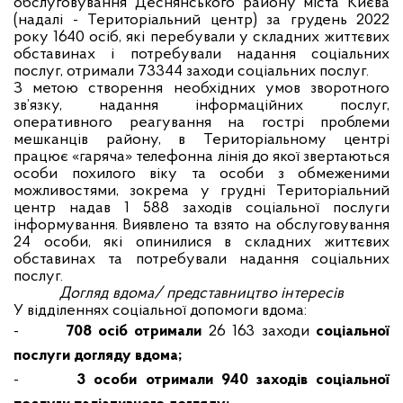
обслуговування Деснянського району міста Києва
(надалі - Територіальний центр) за грудень 2022
року 1640 осіб, які перебували у складних життєвих
обставинах і потребували надання соціальних
послуг, отримали 73344 заходи соціальних послуг.
З метою створення необхідних умов зворотного
зв’язку, надання інформаційних послуг,
оперативного реагування на гострі проблеми
мешканців району, в Територіальному центрі
працює
«гаряча» телефонна лінія
до якої
звертаються
особи похилого віку та особи з обмеженими
можливостями, зокрема у грудні Територіальний
центр надав 1 588 заходів соціальної послуги
інформування. Виявлено та взято на обслуговування
24 особи, які опинилися в складних життєвих
обставинах та потребували надання соціальних
послуг.
Догляд вдома/ представництво інтересів
У відділеннях соціальної допомоги вдома:
-
708 осіб отримали
26 163 заходи
соціальної
послуги догляду вдома;
-
3
особи отримали 940 заходів соціальної