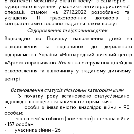
В контексті механізму оплати послуг із санаторно -
курортного лікування учасників антитерористичної
операції, станом на 27.12.2022 розроблено та
укладено 11 трьохсторонніх договорів з
контрагентами стосовно надання таких послуг.
Оздоровлення та відпочинок дітей
Відповідно до Порядку направлення дітей на
оздоровлення та відпочинок до державного
підприємства України «Міжнародний дитячий центр
«Артек» опрацьовано 76
заяв на скерування дітей для
оздоровлення та відпочинку у згаданому дитячому
центрі.
Встановлення статусів пільговим категоріям киян
З початку року встановлено статус/видано
відповідні посвідчення таким категоріям киян:
-
особи з інвалідністю внаслідок війни - 90
особам;
-
члена сім’ї загиблого (померлого) ветерана війни
- 157 особам;
-
учасника війни - 26;