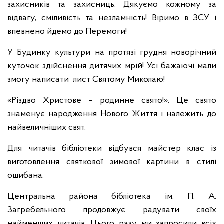
захисників та захисниць. Дякуємо кожному за
відвагу, сміливість та незламність! Віримо в ЗСУ і
впевнено йдемо до Перемоги!
У Будинку культури на протязі грудня новорічний
куточок здійснення дитячих мрій! Усі бажаючі мали
змогу написати лист Святому Миколаю!
«Різдво Христове – родинне свято!». Це свято
знаменує народження Нового Життя і належить до
найвеличніших свят.
Для читачів бібліотеки відбувся майстер клас із
виготовлення святкової зимової картини в стилі
ошибана.
Центральна района бібліотека ім. П. А.
Загребельного продовжує радувати своїх
найменших читачів. Цього разу ми запросили всіх