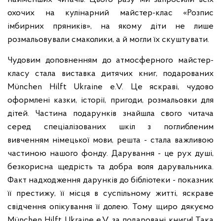
охочих на кулінарний майстер-клас «Розпис
імбирних пряників», на якому діти не лише
розмальовували смаколики, а й могли їх скуштувати.
Чудовим доповненням до атмосферного майстер-
класу стала виставка дитячих книг, подарованих
München Hilft Ukraine e.V.
Це яскраві, чудово
оформлені казки, історії, пригоди, розмальовки для
дітей. Частина подарунків знайшла свого читача
серед спеціалізованих шкіл з поглибленим
вивченням німецької мови, решта - стала важливою
частиною нашого фонду. Дарування - це рух душі,
безкорисна щедрість та добра воля дарувальника.
Факт надходження дарунків до бібліотеки - показник
її престижу, її місця в суспільному житті, яскраве
свідчення опікування її долею. Тому щиро дякуємо
München Hilft Ukraine e.V. за подаровані книги! Така