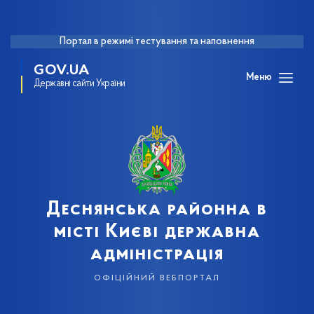
Портал в режимі тестування та наповнення
GOV.UA
Меню
Державні сайти України
Деснянська районна в
місті Києві державна
адміністрація
офіційний вебпортал