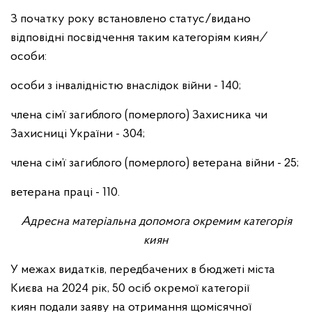
З початку року встановлено статус/видано
відповідні посвідчення таким категоріям киян
/
особи:
особи з інвалідністю внаслідок війни - 140;
члена сім’ї загиблого (померлого) Захисника чи
Захисниці України - 304;
члена сім’ї загиблого (померлого) ветерана війни - 25;
ветерана праці - 110.
Адресна матеріальна допомога окремим категорія
киян
У межах видатків, передбачених в бюджеті міста
Києва на 2024 рік, 50 осіб
окремої категорії
киян
подали заяву на
отримання щомісячної