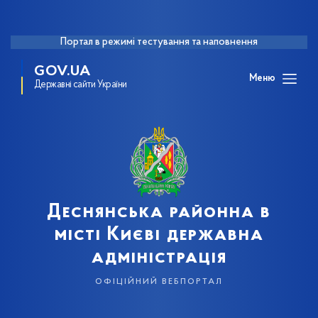
Портал в режимі тестування та наповнення
GOV.UA
Меню
Державні сайти України
Деснянська районна в
місті Києві державна
адміністрація
офіційний вебпортал