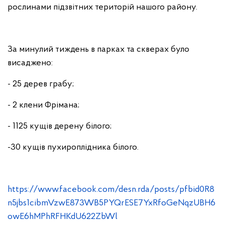
рослинами підзвітних територій нашого району.
За минулий тиждень в парках та скверах було
висаджено:
- 25 дерев грабу;
- 2 клени Фрімана;
- 1125 кущів дерену білого;
-30 кущів пухироплідника білого.
https://www.facebook.com/desn.rda/posts/pfbid0R8
n5jbs1cibmVzwE873WB5PYQrESE7YxRfoGeNqzUBH6
owE6hMPhRFHKdU622ZbWl