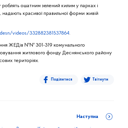
роблять ошатним зелений килим у парках і
ок, надають красивої правильної форми живій
desn/videos/332882381537864
.
ання ЖЕДів №№ 301-319 комунального
уговування житлового фонду Деснянського району
сових територіях.
Поділитися
Твітнути
Наступна