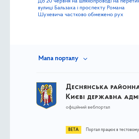
До 20 червня на шляхопроводі на перети
вулиці Бальзака і проспекту Романа
Шухевича частково обмежено рух
Мапа порталу
Деснянська районна 
Києві державна адмі
офіційний вебпортал
Портал працює в тестовому