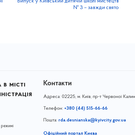
ні
Випуск у Київський дитячій школі мистецтв
№ 3 – завжди свято
Контакти
в місті
ністрація
Адреса:
02225, м. Київ, пр-т Червоної Калин
Телефон:
+380 (44) 515-66-66
Пошта:
rda.desnianska@kyivcity.gov.ua
 режимі
Офіційний портал Києва