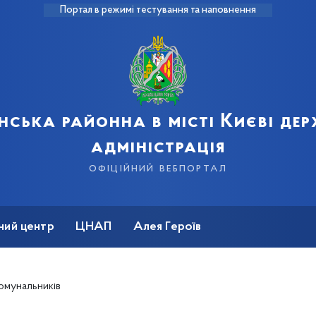
Портал в режимі тестування та наповнення
нська районна в місті Києві де
адміністрація
офіційний вебпортал
ний центр
ЦНАП
Алея Героїв
омунальників