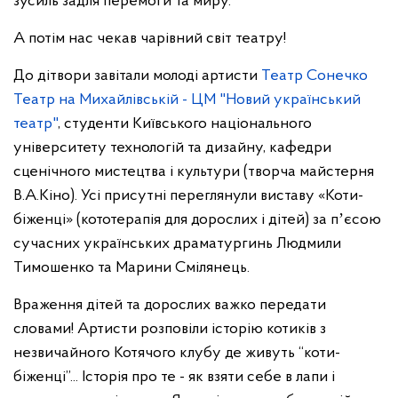
зусиль задля перемоги та миру.
А потім нас чекав чарівний світ театру!
До дітвори завітали молоді артисти
Театр Сонечко
Театр на Михайлівській - ЦМ "Новий український
театр"
, студенти Київського національного
університету технологій та дизайну, кафедри
сценічного мистецтва і культури (творча майстерня
В.А.Кіно). Усі присутні переглянули виставу «Коти-
біженці» (кототерапія для дорослих і дітей) за пʼєсою
сучасних українських драматургинь Людмили
Тимошенко та Марини Смілянець.
Враження дітей та дорослих важко передати
словами! Артисти розповіли історію котиків з
незвичайного Котячого клубу де живуть “коти-
біженці”... Історія про те - як взяти себе в лапи і