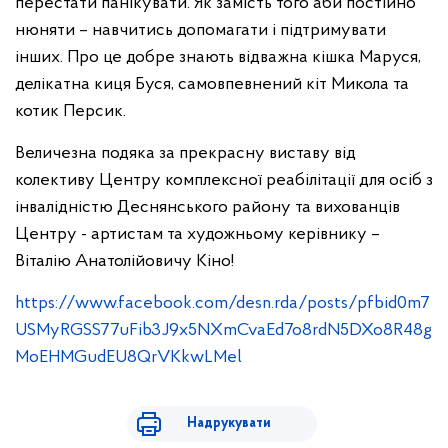
перестати панікувати. Як замість того аби постійно
нюняти – навчитись допомагати і підтримувати
інших. Про це добре знають відважна кішка Маруся,
делікатна киця Буся, самовпевнений кіт Микола та
котик Персик.
Величезна подяка за прекрасну виставу від
колективу Центру комплексної реабілітації для осіб з
інвалідністю Деснянського району та вихованців
Центру - артистам та художньому керівнику –
Віталію Анатолійовичу Кіно!
https://www.facebook.com/desn.rda/posts/pfbid0m7
USMyRGSS77uFib3J9x5NXmCvaEd7o8rdN5DXo8R48g
MoEHMGudEU8QrVKkwLMel
Надрукувати