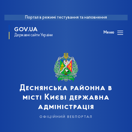
Портал в режимі тестування та наповнення
GOV.UA
Меню
Державні сайти України
Деснянська районна в
місті Києві державна
адміністрація
офіційний вебпортал