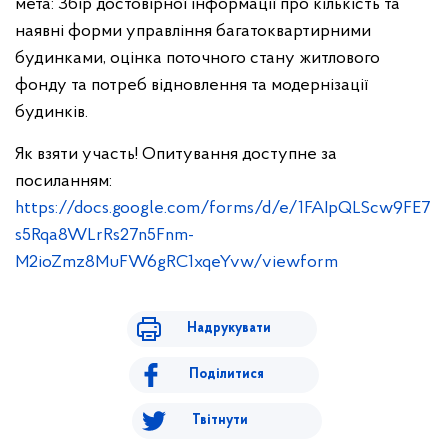
мета: Збір достовірної інформації про кількість та
наявні форми управління багатоквартирними
будинками, оцінка поточного стану житлового
фонду та потреб відновлення та модернізації
будинків.
Як взяти участь! Опитування доступне за
посиланням:
https://docs.google.com/forms/d/e/1FAIpQLScw9FE7
s5Rqa8WLrRs27n5Fnm-
M2ioZmz8MuFW6gRC1xqeYvw/viewform
Надрукувати
Поділитися
Твітнути