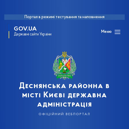
Портал в режимі тестування та наповнення
GOV.UA
Меню
Державні сайти України
Деснянська районна в
місті Києві державна
адміністрація
офіційний вебпортал