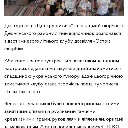
Для гуртківців Центру дитячої та юнацької творчості
Деснянського району літній відпочинок розпочався
з двотижневого літнього клубу дозвілля «Острів
скарбів».
Аби кожен ранок зустрічати з позитивом та гарним
настроєм, педагоги мотивували дітей знайомитися зі
спадщиною українського гумору, адже цьогорічною
тематикою клубу стала творчість поета-гумориста
Павла Глазового.
Веселі дні учасників були сповнені різноманітними
заняттями: співами й рухливими танцями,
креативними іграми, рукоділлям й ліпленням, оригамі
та малюванням. А от на посиденьках в музеї ЦДЮТ