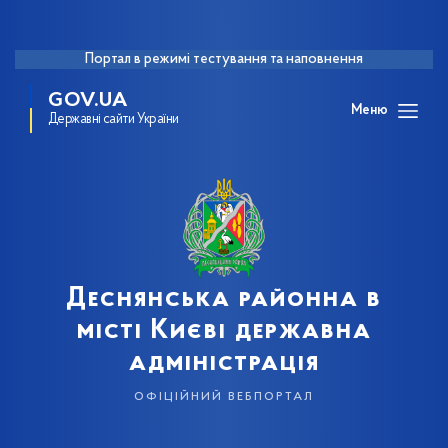
Портал в режимі тестування та наповнення
GOV.UA
Меню
Державні сайти України
Деснянська районна в
місті Києві державна
адміністрація
офіційний вебпортал