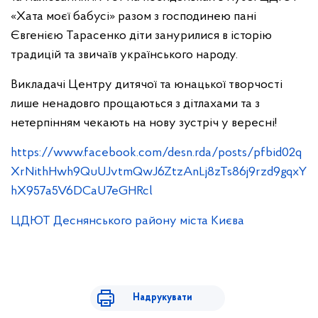
«Хата моєї бабусі» разом з господинею пані
Євгенією Тарасенко діти занурилися в історію
традицій та звичаїв українського народу.
Викладачі Центру дитячої та юнацької творчості
лише ненадовго прощаються з дітлахами та з
нетерпінням чекають на нову зустріч у вересні!
https://www.facebook.com/desn.rda/posts/pfbid02q
XrNithHwh9QuUJvtmQwJ6ZtzAnLj8zTs86j9rzd9gqxY
hX957a5V6DCaU7eGHRcl
ЦДЮТ Деснянського району міста Києва
Надрукувати