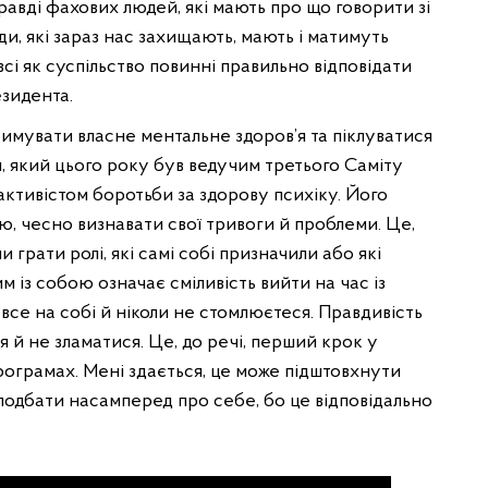
равді фахових людей, які мають про що говорити зі
и, які зараз нас захищають, мають і матимуть
всі як суспільство повинні правильно відповідати
зидента.
римувати власне ментальне здоров’я та піклуватися
я, який цього року був ведучим третього Саміту
активістом боротьби за здорову психіку. Його
, чесно визнавати свої тривоги й проблеми. Це,
и грати ролі, які самі собі призначили або які
 із собою означає сміливість вийти на час із
те все на собі й ніколи не стомлюєтеся. Правдивість
 й не зламатися. Це, до речі, перший крок у
рограмах. Мені здається, це може підштовхнути
подбати насамперед про себе, бо це відповідально