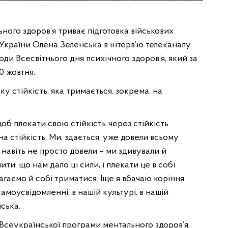
ного здоров’я триває підготовка військових
 України Олена Зеленська в інтерв’ю телеканалу
ди Всесвітнього дня психічного здоров’я, який за
0 жовтня.
 стійкість, яка тримається, зокрема, на
щоб плекати свою стійкість через стійкість
на стійкість. Ми, здається, уже довели всьому
 І навіть не просто довели – ми здивували й
и, що нам дало ці сили, і плекати це в собі.
гаємо й собі триматися. Іще я вбачаю коріння
моусвідомленні, в нашій культурі, в нашій
нська.
я Всеукраїнської програми ментального здоров’я,