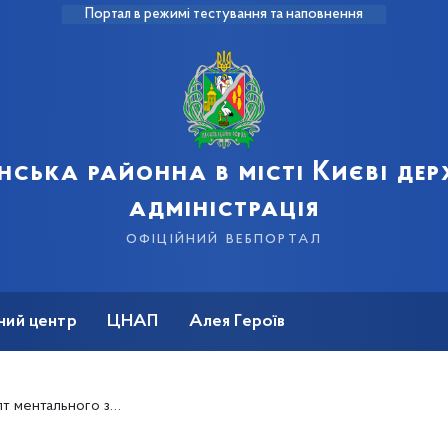
Портал в режимі тестування та наповнення
нська районна в місті Києві де
адміністрація
офіційний вебпортал
ний центр
ЦНАП
Алея Героїв
 власний стан, щоб змогти допомогти іншим