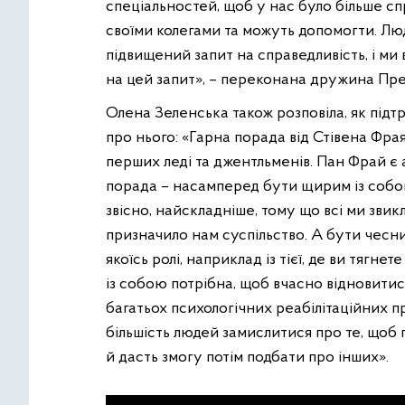
спеціальностей, щоб у нас було більше сп
своїми колегами та можуть допомогти. Люд
підвищений запит на справедливість, і ми 
на цей запит», – переконана дружина Пре
Олена Зеленська також розповіла, як підт
про нього: «Гарна порада від Стівена Фра
перших леді та джентльменів. Пан Фрай є 
порада – насамперед бути щирим із собою
звісно, найскладніше, тому що всі ми звикл
призначило нам суспільство. А бути чесним
якоїсь ролі, наприклад із тієї, де ви тягне
із собою потрібна, щоб вчасно відновитися
багатьох психологічних реабілітаційних п
більшість людей замислитися про те, щоб 
й дасть змогу потім подбати про інших».