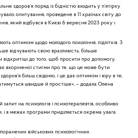
не здоров’я поряд із бідністю входить у п’ятірку
увало опитування, проведене в 11 країнах світу до
ів, який відбувся в Києві 6 вересня 2023 року і
ють оптимізм щодо молодого покоління, підлітків. З
льше відчувають свою вразливість, більше
и відкритіші до того, щоб просити про допомогу,
має вкоріненої стигми про те, що це може бути
оров’я більш свідомо, і це дає оптимізм і віру в те,
атимуться швидше й простіше», – додала Олена
й запит на психологів і психотерапевтів, особливо
и, і в межах програми приділяється окрема увага
 поранених військових психологічних