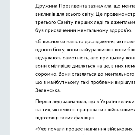
Дружина Президента зазначила, що менталь
викликів для всього світу. Це продемонстр
третього Саміту перших леді та джентльмен
був присвячений ментальному здоров’ю.
«Є висновки нашого дослідження, які вселя
одного боку, вони найуразливіші, вони бі
відчувають самотність, але при цьому вон
вони сміливіше дивляться на це, в них не
соромно. Вони ставляться до ментального зд
що в майбутньому такі проблеми вирішув
Зеленська.
Перша леді зазначила, що в Україні велики
на тих, які вміють працювати з військовим
підготовці таких фахівців.
«Уже почали процес навчання військових,