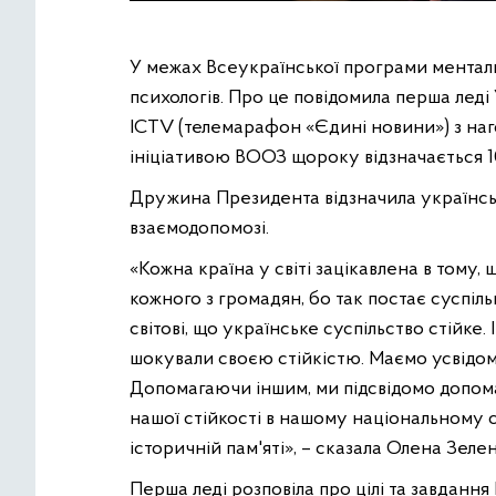
У межах Всеукраїнської програми менталь
психологів. Про це повідомила перша леді
ICTV (телемарафон «Єдині новини») з наго
ініціативою ВООЗ щороку відзначається 1
Дружина Президента відзначила українську
взаємодопомозі.
«Кожна країна у світі зацікавлена в тому, 
кожного з громадян, бо так постає суспіль
світові, що українське суспільство стійке.
шокували своєю стійкістю. Маємо усвідомит
Допомагаючи іншим, ми підсвідомо допома
нашої стійкості в нашому національному са
історичній пам'яті», – сказала Олена Зеле
Перша леді розповіла про цілі та завданн