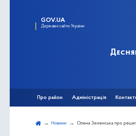
GOV.UA
Державні сайти України
Десня
Про район
Адміністрація
Контакт
Новини
Олена Зеленська про рецепт ментального здоров’я: Необхідно подбати про