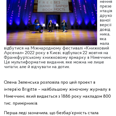
нення
презе
нтація
друко
ваної
версії
довід
ника,
яка
мала
відбутися на Міжнародному фестивалі «Книжковий
Арсенал» 2022 року в Києві, відбулася 22 жовтня на
Франкфуртському книжковому ярмарку в Німеччині.
Це мультиформатне видання, яке можна не лише
читати, але й відчувати на дотик.
Олена Зеленська розповіла про цей проект в
інтерв’ю Brigitte – найбільшому жіночому журналу в
Німеччині, який видається з 1886 року накладом 800
тис. примірників.
Перша леді зазначила, що безбар’єрність стала