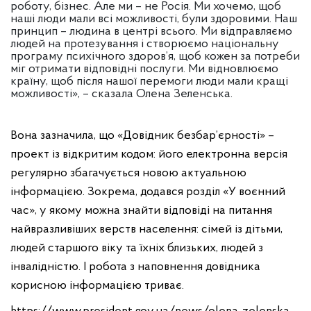
роботу, бізнес. Але ми – не Росія. Ми хочемо, щоб
наші люди мали всі можливості, були здоровими. Наш
принцип – людина в центрі всього. Ми відправляємо
людей на протезування і створюємо національну
програму психічного здоров’я, щоб кожен за потреби
міг отримати відповідні послуги. Ми відновлюємо
країну, щоб після нашої перемоги люди мали кращі
можливості», – сказала Олена Зеленська.
Вона зазначила, що «Довідник безбар’єрності» –
проект із відкритим кодом: його електронна версія
регулярно збагачується новою актуальною
інформацією. Зокрема, додався розділ «У воєнний
час», у якому можна знайти відповіді на питання
найвразливіших верств населення: сімей із дітьми,
людей старшого віку та їхніх близьких, людей з
інвалідністю. І робота з наповнення довідника
корисною інформацією триває.