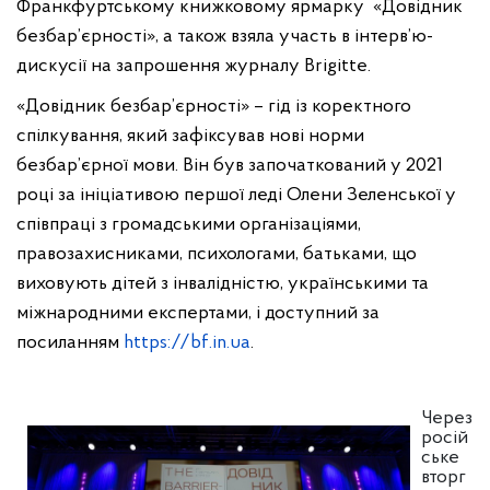
Франкфуртському книжковому ярмарку «Довідник
безбар’єрності», а також взяла участь в інтерв’ю-
дискусії на запрошення журналу Brigitte.
«Довідник безбар’єрності» – гід із коректного
спілкування, який зафіксував нові норми
безбар’єрної мови. Він був започаткований у 2021
році за ініціативою першої леді Олени Зеленської у
співпраці з громадськими організаціями,
правозахисниками, психологами, батьками, що
виховують дітей з інвалідністю, українськими та
міжнародними експертами, і доступний за
посиланням
https://bf.in.ua
.
Через
росій
ське
вторг