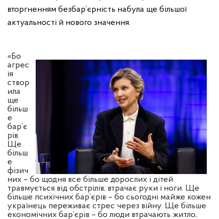
вторгненням безбар’єрність набула ще більшої
актуальності й нового значення.
«Бо
агрес
ія
створ
ила
ще
більш
е
бар’є
рів.
Ще
більш
е
фізич
них – бо щодня все більше дорослих і дітей
травмується від обстрілів, втрачає руки і ноги. Ще
більше психічних бар’єрів – бо сьогодні майже кожен
українець переживає стрес через війну. Ще більше
економічних бар’єрів – бо люди втрачають житло,