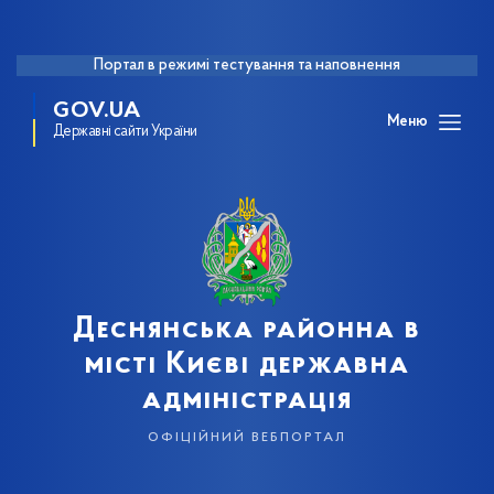
Портал в режимі тестування та наповнення
GOV.UA
Меню
Державні сайти України
Деснянська районна в
місті Києві державна
адміністрація
офіційний вебпортал