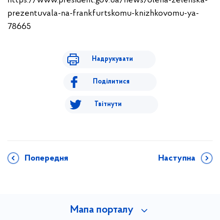
https://www.president.gov.ua/news/olena-zelenska-
prezentuvala-na-frankfurtskomu-knizhkovomu-ya-
78665
Надрукувати
Поділитися
Твітнути
Попередня
Наступна
Мапа порталу