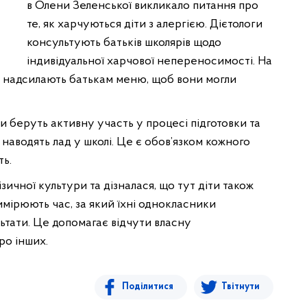
в Олени Зеленської викликало питання про
те, як харчуються діти з алергією. Дієтологи
консультують батьків школярів щодо
індивідуальної харчової непереносимості. На
и надсилають батькам меню, щоб вони могли
ти беруть активну участь у процесі підготовки та
а наводять лад у школі. Це є обов’язком кожного
ть.
ичної культури та дізналася, що тут діти також
имірюють час, за який їхні однокласники
ьтати. Це допомагає відчути власну
ро інших.
Поділитися
Твітнути