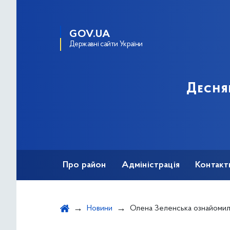
GOV.UA
Державні сайти України
Десня
Про район
Адміністрація
Контакт
Новини
Олена Зеленська ознайомилася з організацією шкі