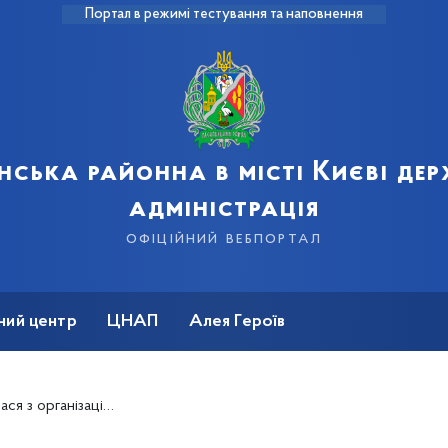
Портал в режимі тестування та наповнення
нська районна в місті Києві де
адміністрація
офіційний вебпортал
ний центр
ЦНАП
Алея Героїв
льного харчування в Японії