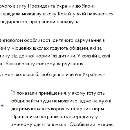
чого візиту Президента України до Японії
ідвідала молодшу школу Когай, у якій навчаються
чав директор, працівники закладу та
дієтологом особливості дитячого харчування в
ітей у місцевих школах годують обідами, які за
ну від денної норми їжі дитини. У кожній школі
 за збалансовану систему харчування.
і мені хотілося б, щоб це втілили й в Україні», –
Їй показали приміщення, у якому готують
обіди: зайти туди неможливо, адже на кухні
дотримуються суворих санітарних норм.
Працівники потрапляють всередину у
змінному одязі та в масці. Особливий інтерес