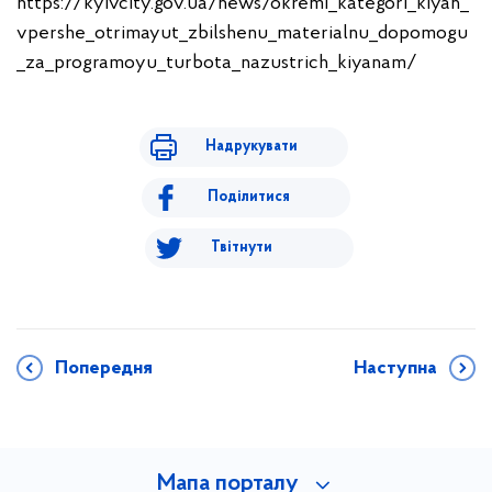
https://kyivcity.gov.ua/news/okremi_kategori_kiyan_
vpershe_otrimayut_zbilshenu_materialnu_dopomogu
_za_programoyu_turbota_nazustrich_kiyanam/
Надрукувати
Поділитися
Твітнути
Попередня
Наступна
Мапа порталу