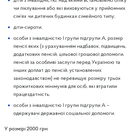
діти з інвалідністю, над якими встановлено опіку
чи піклування aбo які виховуються у прийомних
сім’ях чи дитячих будинках сімейного типу;
діти-сироти;
особи з інвалідністю І групи підгрупи А, розмір
пенсії яких (з урахуванням надбавок, підвищень,
додаткових пенсій, цільової гpoшової допомоги,
пенсій за особливі заслуги перед Україною та
інших доплат до пенсій, установлених
законодавством) не перевищує розміру трьох
прожиткових мінімумів для осіб, які втратили
працездатність;
особи з інвалідністю I групи підгрупи А –
одержувачі державної соціальної допомоги.
У розмірі 2000 грн: