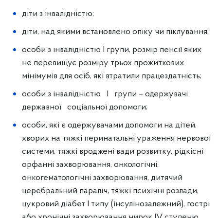
діти з інвалідністю;
діти, над якими встановлено опіку чи піклування;
особи з інвалідністю I групи, розмір пенсії яких
не перевищує розміру трьох прожиткових
мінімумів для осіб, які втратили працездатність;
особи з інвалідністю I групи – одержувачі
державної соціальної допомоги;
особи, які є одержувачами допомоги на дітей,
хворих на тяжкі перинатальні ураження нервової
системи, тяжкі вроджені вади розвитку, рідкісні
орфанні захворювання, онкологічні,
онкогематологічні захворювання, дитячий
церебральний параліч, тяжкі психічні розлади,
цукровий діабет I типу (інсулінозалежний), гострі
a6o хронічні захворювання нирок IV ступеню,