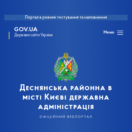
Портал в режимі тестування та наповнення
GOV.UA
Меню
Державні сайти України
Деснянська районна в
місті Києві державна
адміністрація
офіційний вебпортал