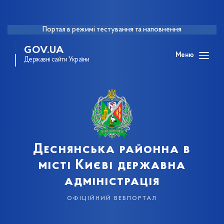
Портал в режимі тестування та наповнення
GOV.UA
Меню
Державні сайти України
Деснянська районна в
місті Києві державна
адміністрація
офіційний вебпортал