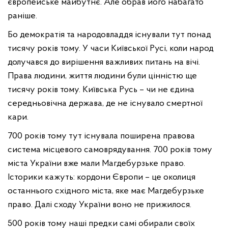
європейське майбутнє. Але обрав його набагато
раніше.
Бо демократія та народовладдя існували тут понад
тисячу років тому. У часи Київської Русі, коли народ
долучався до вирішення важливих питань на вічі.
Права людини, життя людини були цінністю ще
тисячу років тому. Київська Русь – чи не єдина
середньовічна держава, де не існувало смертної
кари.
700 років тому тут існувала поширена правова
система місцевого самоврядування. 700 років тому
міста України вже мали Магдебурзьке право.
Історики кажуть: кордони Європи – це околиця
останнього східного міста, яке має Магдебурзьке
право. Далі сходу України воно не прижилося.
500 років тому наші предки самі обирали своїх