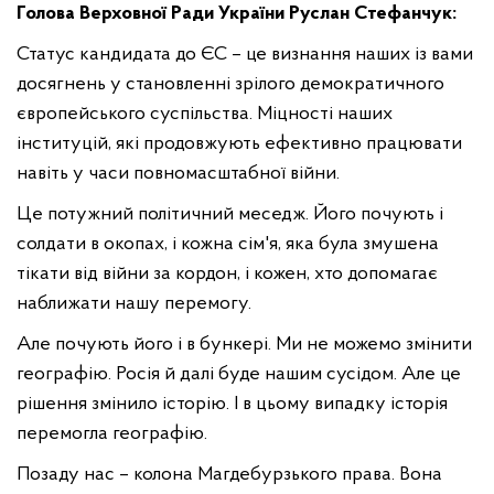
Голова Верховної Ради України Руслан Стефанчук:
Статус кандидата до ЄС – це визнання наших із вами
досягнень у становленні зрілого демократичного
європейського суспільства. Міцності наших
інституцій, які продовжують ефективно працювати
навіть у часи повномасштабної війни.
Це потужний політичний меседж. Його почують і
солдати в окопах, і кожна сім'я, яка була змушена
тікати від війни за кордон, і кожен, хто допомагає
наближати нашу перемогу.
Але почують його і в бункері. Ми не можемо змінити
географію. Росія й далі буде нашим сусідом. Але це
рішення змінило історію. І в цьому випадку історія
перемогла географію.
Позаду нас – колона Магдебурзького права. Вона