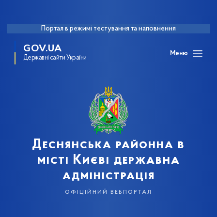
Портал в режимі тестування та наповнення
GOV.UA
Меню
Державні сайти України
Деснянська районна в
місті Києві державна
адміністрація
офіційний вебпортал