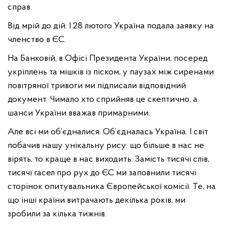
справ.
Від мрій до дій. І 28 лютого Україна подала заявку на
членство в ЄС.
На Банковій, в Офісі Президента України, посеред
укріплень та мішків із піском, у паузах між сиренами
повітряної тривоги ми підписали відповідний
документ. Чимало хто сприйняв це скептично, а
шанси України вважав примарними.
Але всі ми об’єдналися. Об’єдналась Україна. І світ
побачив нашу унікальну рису: що більше в нас не
вірять, то краще в нас виходить. Замість тисячі слів,
тисячі гасел про рух до ЄС ми заповнили тисячі
сторінок опитувальника Європейської комісії. Те, на
що інші країни витрачають декілька років, ми
зробили за кілька тижнів.