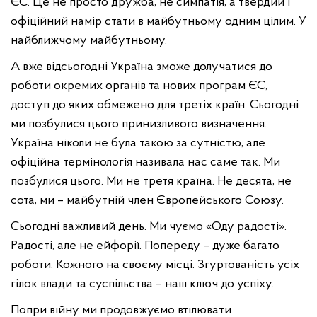
ЄС. Це не просто дружба, не симпатія, а твердий і
офіційний намір стати в майбутньому одним цілим. У
найближчому майбутньому.
А вже відсьогодні Україна зможе долучатися до
роботи окремих органів та нових програм ЄС,
доступ до яких обмежено для третіх країн. Сьогодні
ми позбулися цього принизливого визначення.
Україна ніколи не була такою за сутністю, але
офіційна термінологія називала нас саме так. Ми
позбулися цього. Ми не третя країна. Не десята, не
сота, ми – майбутній член Європейського Союзу.
Сьогодні важливий день. Ми чуємо «Оду радості».
Радості, але не ейфорії. Попереду – дуже багато
роботи. Кожного на своєму місці. Згуртованість усіх
гілок влади та суспільства – наш ключ до успіху.
Попри війну ми продовжуємо втілювати