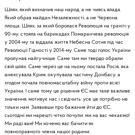
Шлях, який визначив наш народ, а не чиясь влада.
Який обрав майдан Незалежності, а не Червона
площа. Шлях, за який боролася Революція на граніті у
90-му, стояла на барикадах Помаранчева революція
у 2004-му та віддала життя Небесна Сотня під час
Революції Гідності у 2014-му. Саме тоді голос України
пролунав найгучніше. Саме там ми твердо обрали
свій шлях. Саме через це на ньому постала Росія, яка
анексувала Крим, окупувала частину Донбасу, а
згодом почала повномасштабну війну проти всієї
України. І саме тому це рішення ЄС має таке важливе
значення, мотивує нас і свідчить: усе це потрібно не
тільки нам. Заявивши про бажання йти до ЄС,
сьогодні ми нарешті чітко почули: ми на вас чекаємо!
Ми раді вам! Ми хочемо вас бачити як
повноправного члена нашої родини.