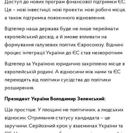
Доступ до нових програм фінансової підтримки ЄС.
Це – нові інвестиції, нові проекти, нові робочі місця,
а також підтримка повоєнного відновлення.
Відтепер наша держава буде не лише переймати
європейський досвід, а й зможе впливати на
формування галузевих політик Євросоюзу. Віднині
процес інтеграції України до ЄС став незворотним.
Відтепер за Україною юридично закріплено місце в
європейській родині. А відносини між нами та ЄС
переходять від політики сусідства до політики
розширення.
Президент України Володимир Зеленський:
Ще простіше. У площині не політичних, а людських
відносин. Отримання статусу кандидата – це
заручини. Серйозний крок у взаєминах України та