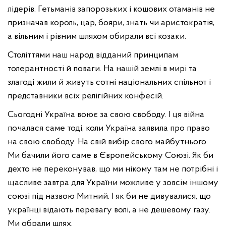
лідерів. Гетьманів запорозьких і кошових отаманів не
призначав король, цар, бояри, знать чи аристократія,
а вільним і рівним шляхом обирали всі козаки.
Століттями наш народ відданий принципам
толерантності й поваги. На нашій землі в мирі та
злагоді жили й живуть сотні національних спільнот і
представники всіх релігійних конфесій.
Сьогодні Україна воює за свою свободу. І ця війна
почалася саме тоді, коли Україна заявила про право
на свою свободу. На свій вибір свого майбутнього.
Ми бачили його саме в Європейському Союзі. Як би
дехто не переконував, що ми нікому там не потрібні і
щасливе завтра для України можливе у зовсім іншому
союзі під назвою Митний. І як би не дивувалися, що
українці відають перевагу волі, а не дешевому газу.
Ми обрали шлях.