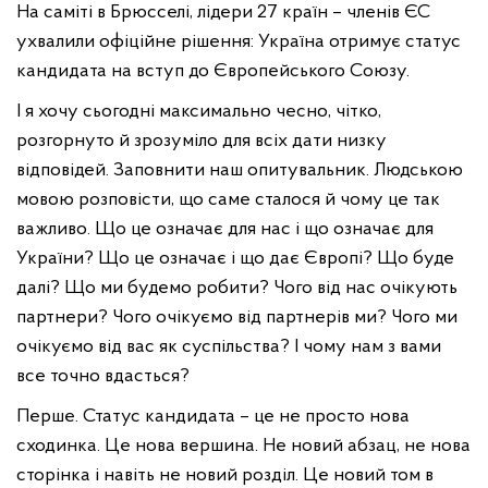
На саміті в Брюсселі, лідери 27 країн – членів ЄС
ухвалили офіційне рішення: Україна отримує статус
кандидата на вступ до Європейського Союзу.
І я хочу сьогодні максимально чесно, чітко,
розгорнуто й зрозуміло для всіх дати низку
відповідей. Заповнити наш опитувальник. Людською
мовою розповісти, що саме сталося й чому це так
важливо. Що це означає для нас і що означає для
України? Що це означає і що дає Європі? Що буде
далі? Що ми будемо робити? Чого від нас очікують
партнери? Чого очікуємо від партнерів ми? Чого ми
очікуємо від вас як суспільства? І чому нам з вами
все точно вдасться?
Перше. Статус кандидата – це не просто нова
сходинка. Це нова вершина. Не новий абзац, не нова
сторінка і навіть не новий розділ. Це новий том в