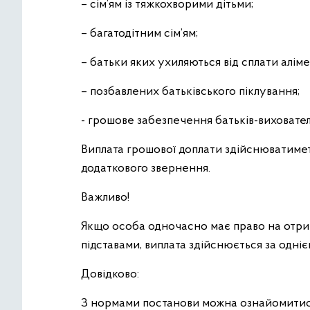
– сім’ям із тяжкохворими дітьми;
– багатодітним сім’ям;
– батьки яких ухиляються від сплати алім
– позбавлених батьківського піклування;
- грошове забезпечення батьків-виховател
Виплата грошової доплати здійснюватимет
додаткового звернення.
Важливо!
Якщо особа одночасно має право на отрим
підставами, виплата здійснюється за однією
Довідково:
З нормами постанови можна ознайомитис