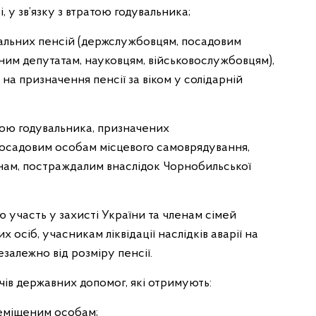
і, у зв’язку з втратою годувальника;
ціальних пенсій (держслужбовцям, посадовим
им депутатам, науковцям, військовослужбовцям),
на призначення пенсії за віком у солідарній
ратою годувальника, призначених
осадовим особам місцевого самоврядування,
нам, постраждалим внаслідок Чорнобильської
 участь у захисті України та членам сімей
х осіб, учасникам ліквідації наслідків аварії на
залежно від розміру пенсії.
ів державних допомог, які отримують:
еміщеним особам;