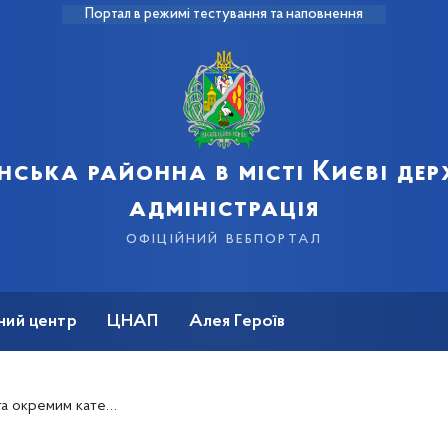
Портал в режимі тестування та наповнення
нська районна в місті Києві де
адміністрація
офіційний вебпортал
ний центр
ЦНАП
Алея Героїв
 категоріям громадян