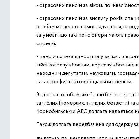
- страхових пенсій за віком, по інвалідност
- страхових пенсій за вислугу років, спе
особам місцевого самоврядування, народн
за умови, що такі пенсіонери мають право 
системі;
- пенсій по інвалідності та у зв’язку з вт
військовослужбовцям, держслужбовцям, п
народним депутатам, науковцям, громадя
катастрофи, а також соціальних пенсій.
Водночас особам, які брали безпосередню
загиблих (померлих, зниклих безвісти) таки
Чорнобильській АЕС доплата надається не
Також доплата передбачена для одержувач
допомогу на проживання внутрішньо пер