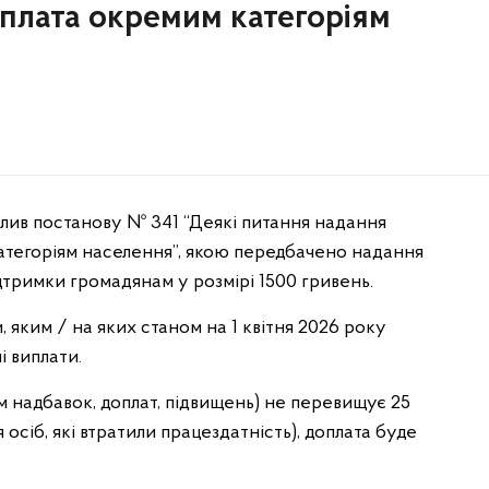
плата окремим категоріям
алив постанову № 341 “Деякі питання надання
атегоріям населення”, якою передбачено надання
ідтримки громадянам у розмірі 1500 гривень.
яким / на яких станом на 1 квітня 2026 року
і виплати.
м надбавок, доплат, підвищень) не перевищує 25
 осіб, які втратили працездатність), доплата буде