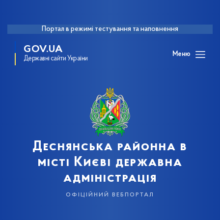
Портал в режимі тестування та наповнення
GOV.UA
Меню
Державні сайти України
Деснянська районна в
місті Києві державна
адміністрація
офіційний вебпортал