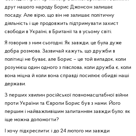
друг нашого народу Борис Джонсон залишає
посаду. Але вірю, що він не залишає політичну
діяльність і ще продовжить підтримувати захист
свободи в Україні, в Британії та в усьому світі.
Я говорив з ним сьогодні. Як завжди, це була дуже
добра розмова. Зазвичай кажуть, що дружби в
політиці не буває, але Борис – це той випадок, коли
розумієш один одного з півслова, коли дружба є, коли
вона міцна й коли вона справді посилює обидві наші
держави.
З перших хвилин російської повномасштабної війни
проти України та Європи Борис був з нами. Його
першим і найважливішим запитанням завжди було: як
іще можна допомогти?
І хочу підкреслити: і до 24 лютого ми завжди