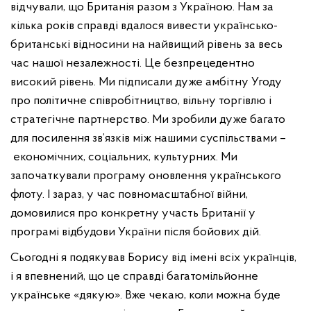
відчували, що Британія разом з Україною. Нам за
кілька років справді вдалося вивести українсько-
британські відносини на найвищий рівень за весь
час нашої незалежності. Це безпрецедентно
високий рівень. Ми підписали дуже амбітну Угоду
про політичне співробітництво, вільну торгівлю і
стратегічне партнерство. Ми зробили дуже багато
для посилення зв’язків між нашими суспільствами –
економічних, соціальних, культурних. Ми
започаткували програму оновлення українського
флоту. І зараз, у час повномасштабної війни,
домовилися про конкретну участь Британії у
програмі відбудови України після бойових дій.
Сьогодні я подякував Борису від імені всіх українців,
і я впевнений, що це справді багатомільйонне
українське «дякую». Вже чекаю, коли можна буде