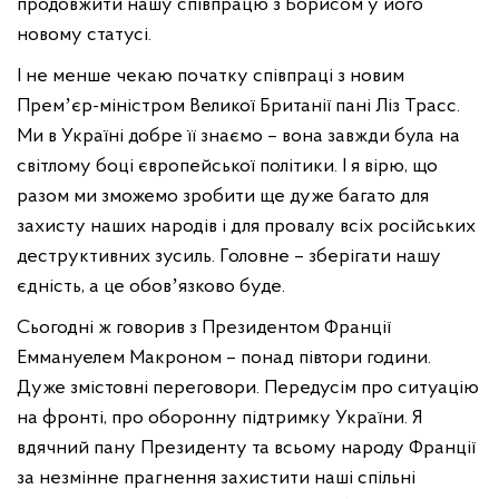
продовжити нашу співпрацю з Борисом у його
новому статусі.
І не менше чекаю початку співпраці з новим
Премʼєр-міністром Великої Британії пані Ліз Трасс.
Ми в Україні добре її знаємо – вона завжди була на
світлому боці європейської політики. І я вірю, що
разом ми зможемо зробити ще дуже багато для
захисту наших народів і для провалу всіх російських
деструктивних зусиль. Головне – зберігати нашу
єдність, а це обовʼязково буде.
Сьогодні ж говорив з Президентом Франції
Еммануелем Макроном – понад півтори години.
Дуже змістовні переговори. Передусім про ситуацію
на фронті, про оборонну підтримку України. Я
вдячний пану Президенту та всьому народу Франції
за незмінне прагнення захистити наші спільні