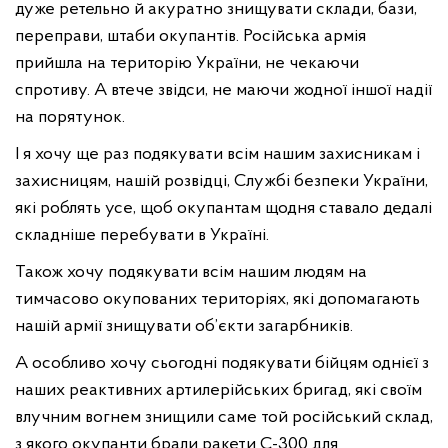
дуже ретельно й акуратно знищувати склади, бази,
переправи, штаби окупантів. Російська армія
прийшла на територію України, не чекаючи
спротиву. А втече звідси, не маючи жодної іншої надії
на порятунок.
І я хочу ще раз подякувати всім нашим захисникам і
захисницям, нашій розвідці, Службі безпеки України,
які роблять усе, щоб окупантам щодня ставало дедалі
складніше перебувати в Україні.
Також хочу подякувати всім нашим людям на
тимчасово окупованих територіях, які допомагають
нашій армії знищувати об’єкти загарбників.
А особливо хочу сьогодні подякувати бійцям однієї з
наших реактивних артилерійських бригад, які своїм
влучним вогнем знищили саме той російський склад,
з якого окупанти брали ракети С-300 для