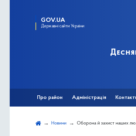
GOV.UA
Державні сайти України
Десня
Про район
Адміністрація
Контакт
Новини
Оборона й захист наших людей, підтримка воїнів – це питання номер один на всі