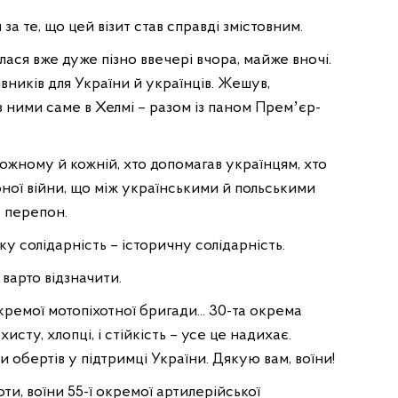
а те, що цей візит став справді змістовним.
лася вже дуже пізно ввечері вчора, майже вночі.
івників для України й українців. Жешув,
з ними саме в Хелмі – разом із паном Премʼєр-
 кожному й кожній, хто допомагав українцям, хто
ної війни, що між українськими й польськими
, перепон.
у солідарність – історичну солідарність.
і варто відзначити.
кремої мотопіхотної бригади... 30-та окрема
исту, хлопці, і стійкість – усе це надихає.
 обертів у підтримці України. Дякую вам, воїни!
оти, воїни 55-ї окремої артилерійської