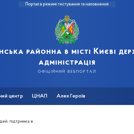
Портал в режимі тестування та наповнення
нська районна в місті Києві де
адміністрація
офіційний вебпортал
ний центр
ЦНАП
Алея Героїв
х переговорах – звернення Президента України