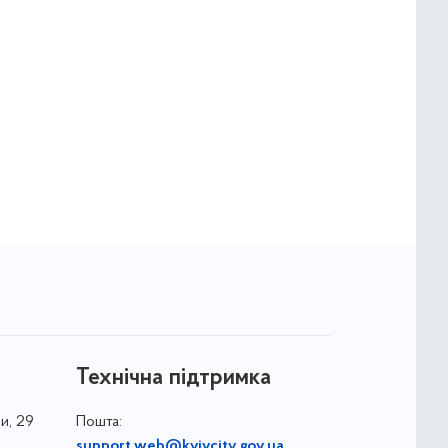
Технічна підтримка
и, 29
Пошта:
support.web@kyivcity.gov.ua