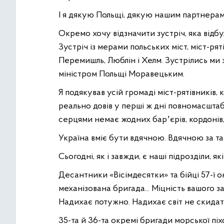
І я дякую Польщі, дякую нашим партнерам з
Окремо хочу відзначити зустріч, яка відбу
Зустріч із мерами польських міст, міст-рят
Перемишль, Люблін і Хелм. Зустрілись ми 
міністром Польщі Моравецьким.
Я подякував усій громаді міст-рятівників,
реально довів у перші ж дні повномасштаб
серцями немає жодних барʼєрів, кордонів
Україна вміє бути вдячною. Вдячною за так
Сьогодні, як і завжди, є наші підрозділи, як
Десантники «Вісімдесятки» та бійці 57-ї о
механізована бригада... Міцність вашого зах
Надихає потужно. Надихає світ не скидати
35-та й 36-та окремі бригади морської піх