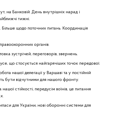
тут, на Банковій. День внутрішніх нарад і
найближчі тижні.
 Більше щодо поточних питань. Координація
 правоохоронних органів.
вка зустрічей, переговорів, звернень.
: усе, що стосується найгарячіших точок передової.
обота нашої делегації у Варшаві та у постійній
ть бути відчутними для нашого фронту.
нашої стійкості, передусім воїнів, це питання
х.
ипаси для України, нові оборонні системи для