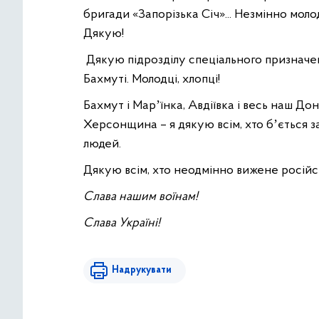
бригади «Запорізька Січ»... Незмінно моло
Дякую!
Дякую підрозділу спеціального призначенн
Бахмуті. Молодці, хлопці!
Бахмут і Марʼїнка, Авдіївка і весь наш До
Херсонщина – я дякую всім, хто бʼється з
людей.
Дякую всім, хто неодмінно вижене російс
Слава нашим воїнам!
Слава Україні!
Надрукувати