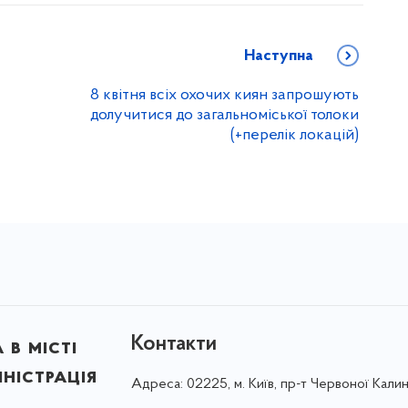
Наступна
8 квітня всіх охочих киян запрошують
долучитися до загальноміської толоки
(+перелік локацій)
Контакти
в місті
ністрація
Адреса:
02225, м. Київ, пр-т Червоної Калин