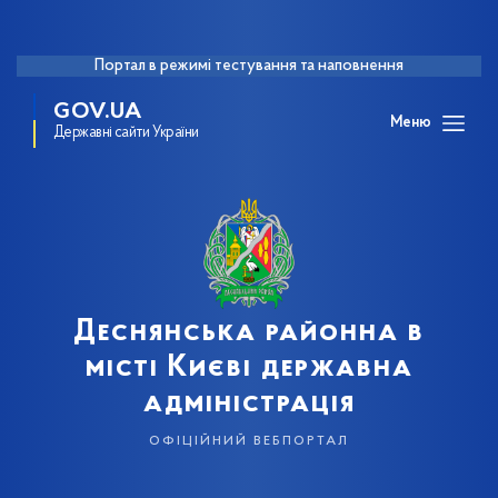
Портал в режимі тестування та наповнення
GOV.UA
Меню
Державні сайти України
Деснянська районна в
місті Києві державна
адміністрація
офіційний вебпортал