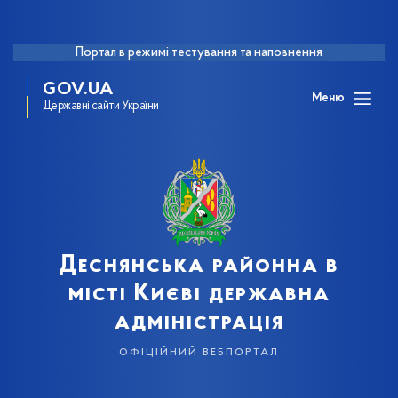
Портал в режимі тестування та наповнення
GOV.UA
Меню
Державні сайти України
Деснянська районна в
місті Києві державна
адміністрація
офіційний вебпортал