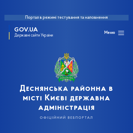
Портал в режимі тестування та наповнення
GOV.UA
Меню
Державні сайти України
Деснянська районна в
місті Києві державна
адміністрація
офіційний вебпортал