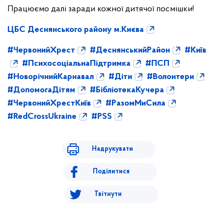
Працюємо далі заради кожної дитячої посмішки!
ЦБС Деснянського району м.Києва
#ЧервонийХрест
#ДеснянськийРайон
#Київ
#ПсихосоціальнаПідтримка
#ПСП
#НоворічнийКарнавал
#Діти
#Волонтери
#ДопомогаДітям
#БібліотекаКучера
#ЧервонийХрестКиїв
#РазомМиСила
#RedCrossUkraine
#PSS
Надрукувати
Поділитися
Твітнути