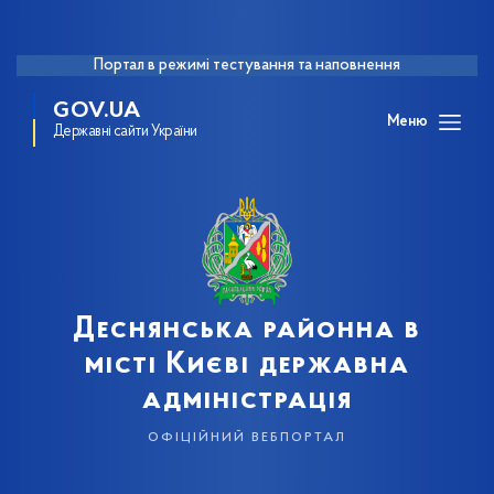
Портал в режимі тестування та наповнення
GOV.UA
Меню
Державні сайти України
Деснянська районна в
місті Києві державна
адміністрація
офіційний вебпортал