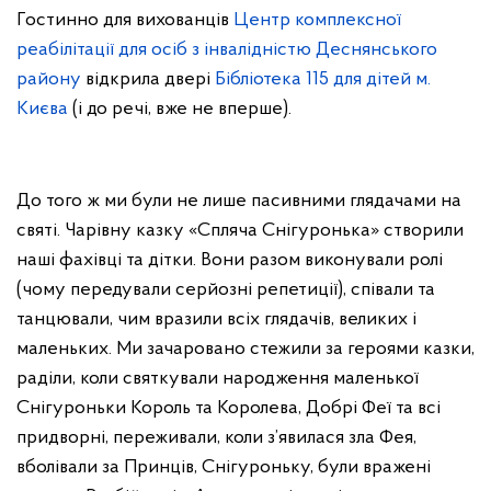
Гостинно для вихованців
Центр комплексної
реабілітації для осіб з інвалідністю Деснянського
району
відкрила двері
Бібліотека 115 для дітей м.
Києва
(і до речі, вже не вперше).
До того ж ми були не лише пасивними глядачами на
святі. Чарівну казку «Спляча Снігуронька» створили
наші фахівці та дітки. Вони разом виконували ролі
(чому передували серйозні репетиції), співали та
танцювали, чим вразили всіх глядачів, великих і
маленьких. Ми зачаровано стежили за героями казки,
раділи, коли святкували народження маленької
Снігуроньки Король та Королева, Добрі Феї та всі
придворні, переживали, коли з’явилася зла Фея,
вболівали за Принців, Снігуроньку, були вражені