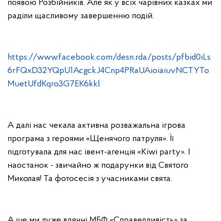
появою Розбійників. Але як у всіх чарівних казках ми
раділи щасливому завершенню подій.
https://www.facebook.com/desn.rda/posts/pfbid0iLs
6rFQxD32YQpU1AcgckJ4Cnp4PRaUAioiaiuvNCTYTo
MuetUfdKqro3G7EK6kkl
А далі нас чекала активна розважальна ігрова
програма з героями «Щенячого патруля». Її
підготувала для нас івент-агенція «Kiwi party». І
наостанок - звичайно ж подарунки від Святого
Миколая! Та фотосесія з учасниками свята.
А ще ми дуже вдячні МБФ «Справедливість» за