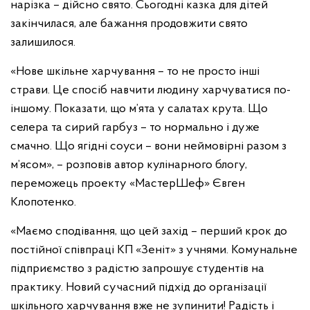
нарізка – дійсно свято. Сьогодні казка для дітей
закінчилася, але бажання продовжити свято
залишилося.
«Нове шкільне харчування – то не просто інші
страви. Це спосіб навчити людину харчуватися по-
іншому. Показати, що м’ята у салатах крута. Що
селера та сирий гарбуз – то нормально і дуже
смачно. Що ягідні соуси – вони неймовірні разом з
м’ясом», – розповів автор кулінарного блогу,
переможець проекту «МастерШеф» Євген
Клопотенко.
«Маємо сподівання, що цей захід – перший крок до
постійної співпраці КП «Зеніт» з учнями. Комунальне
підприємство з радістю запрошує студентів на
практику. Новий сучасний підхід до організації
шкільного харчування вже не зупинити! Радість і