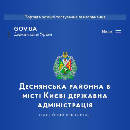
Портал в режимі тестування та наповнення
GOV.UA
Меню
Державні сайти України
Деснянська районна в
місті Києві державна
адміністрація
офіційний вебпортал