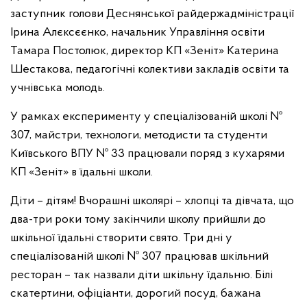
заступник голови Деснянської райдержадміністрації
Ірина Алєксєєнко, начальник Управління освіти
Тамара Постолюк, директор КП «Зеніт» Катерина
Шестакова, педагогічні колективи закладів освіти та
учнівська молодь.
У рамках експерименту у спеціалізованій школі №
307, майстри, технологи, методисти та студенти
Київського ВПУ № 33 працювали поряд з кухарями
КП «Зеніт» в їдальні школи.
Діти – дітям! Вчорашні школярі – хлопці та дівчата, що
два-три роки тому закінчили школу прийшли до
шкільної їдальні створити свято. Три дні у
спеціалізованій школі № 307 працював шкільний
ресторан – так назвали діти шкільну їдальню. Білі
скатертини, офіціанти, дорогий посуд, бажана