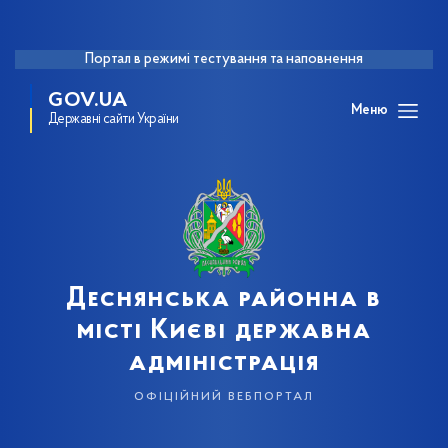
Портал в режимі тестування та наповнення
GOV.UA
Меню
Державні сайти України
Деснянська районна в
місті Києві державна
адміністрація
офіційний вебпортал