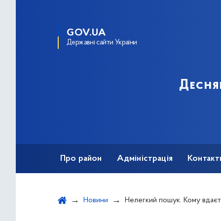
GOV.UA
Державні сайти України
Десня
Про район
Адміністрація
Контакт
Новини
Нелегкий пошук. Кому вдається знайт