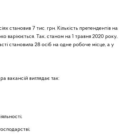
іях становив 7 тис. грн. Кількість претендентів на
о варіюється. Так, станом на 1 травня 2020 року,
асті становила 28 осіб на одне робоче місце, а у
ра вакансій виглядає так:
іяльності;
господарстві;