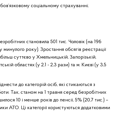
обов’язковому соціальному страхуванні;
езробітних становила 501 тис. Чоловік (на 196
у минулого року). Зростання обсягів реєстрації
йбільш суттєво у Хмельницькій, Запорізькій,
ькій областях (у 2,1 - 2,3 рази) та м. Києві (у 3,5
днести до категорій осіб, які стикаються з
ти. Так, станом на 1 травня серед безробітних
илося 10 і менше років до пенсії, 5% (20,7 тис.) –
сники АТО. Ці категорії користуються додатковими