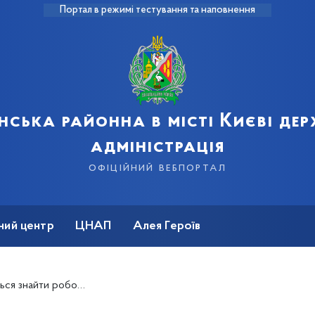
Портал в режимі тестування та наповнення
нська районна в місті Києві де
адміністрація
офіційний вебпортал
ний центр
ЦНАП
Алея Героїв
и роботу на карантині