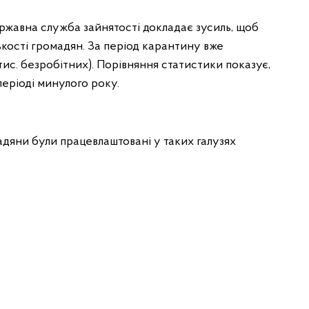
ержавна служба зайнятості докладає зусиль, щоб
кості громадян. За період карантину вже
 тис. безробітних). Порівняння статистики показує,
еріоді минулого року.
дяни були працевлаштовані у таких галузях