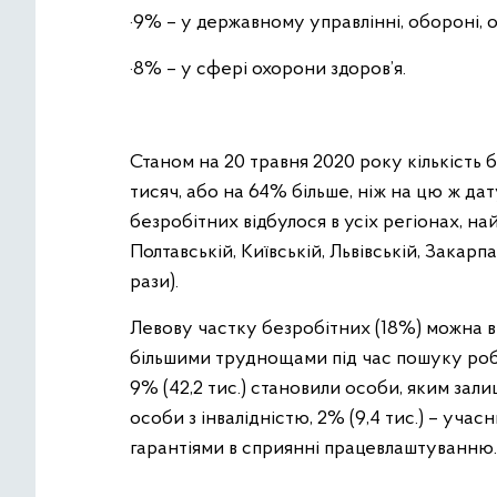
·9% – у державному управлінні, обороні, 
·8% – у сфері охорони здоров’я.
Станом на 20 травня 2020 року кількість б
тисяч, або на 64% більше, ніж на цю ж дат
безробітних відбулося в усіх регіонах, на
Полтавській, Київській, Львівській, Закарпатс
рази).
Левову частку безробітних (18%) можна ві
більшими труднощами під час пошуку робо
9% (42,2 тис.) становили особи, яким залиш
особи з інвалідністю, 2% (9,4 тис.) – уча
гарантіями в сприянні працевлаштуванню.