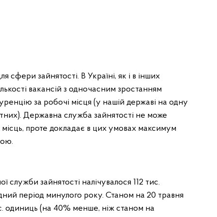
сфери зайнятості. В Україні, як і в інших
ількості вакансій з одночасним зростанням
уренцію за робочі місця (у нашій державі на одну
тних). Державна служба зайнятості не може
 місць, проте докладає в цих умовах максимум
тою.
ї служби зайнятості налічувалося 112 тис.
ідний період минулого року. Станом на 20 травня
тис. одиниць (на 40% менше, ніж станом на