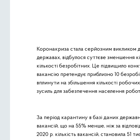
Коронакриза стала серйозним викликом для 
державах, відбулося суттєве зменшення к
кількості безробітних. Це підвищило конк
вакансію претендує приблизно 10 безробі
вплинути на збільшення кількості робочих
зусиль для забезпечення населення робо
За період карантину в базі даних державно
вакансій, що на 55% менше, ніж за відпов
2020 р. кількість вакансій, становила 51 