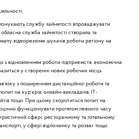
іяльності.
спонукають службу зайнятості впроваджувати
 обласна служба зайнятості створила та
 мапу відеорезюме шукачів роботи регіону на
о з відновленням роботи підприємств, економічна
разиться у створенні нових робочих місць.
зв’язку з поширенням дистанційної роботи та
пит на кур’єрів, онлайн-викладачів, ІТ-
айтів тощо. При цьому скоротиться попит на
вноцінно функціонувати протягом певного часу
туристичній сфері, ресторанному та готельному
ранспорті, у сфері відпочинку та розваг тощо.