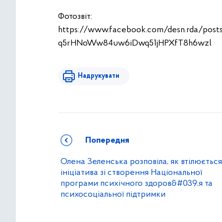
Фотозвіт:
https://www.facebook.com/desn.rda/po
q5rHNoWw84uw6iDwq51jHPXfT8h6wzl
Надрукувати
Попередня
Олена Зеленська розповіла, як втілюється
ініціатива зі створення Національної
програми психічного здоров&#039;я та
психосоціальної підтримки