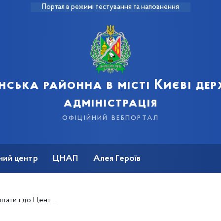
Портал в режимі тестування та наповнення
нська районна в місті Києві де
адміністрація
офіційний вебпортал
ний центр
ЦНАП
Алея Героїв
айону привітати діточок зі святом Миколая