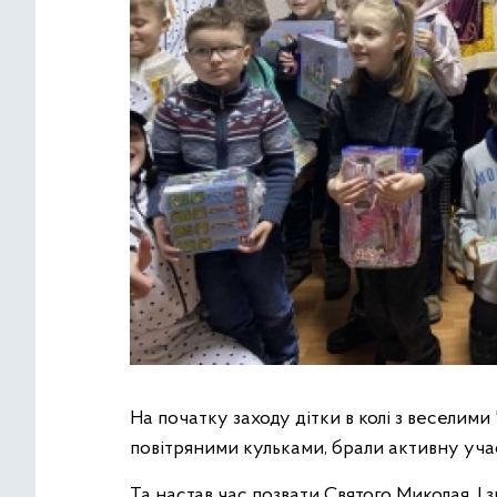
На початку заходу дітки в колі з веселим
повітряними кульками, брали активну учас
Та настав час позвати Святого Миколая. І зв