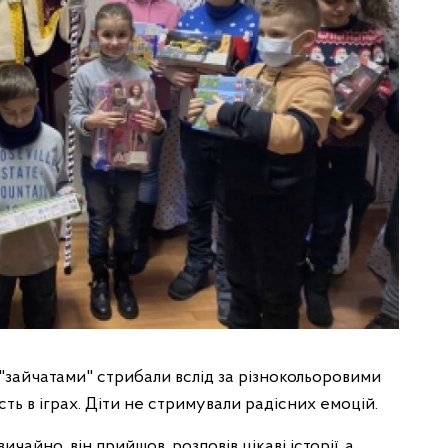
и "зайчатами" стрибали вслід за різнокольоровими
ть в іграх. Діти не стримували радісних емоцій.
ичайно, він прийшов, розповів цікаві історії, а