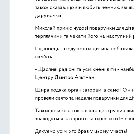
також сказав, що він любить чемних, ввічл
даруночки.
Миколай приніс чудові подарунки для дітв
терплячими та чекати його на наступний р
Під кінець заходу кожна дитина побажала
пам'ять.
«Щасливі радісні та усміхнені діти - найб
Центру Дмитро Альтман.
Щира подяка організаторам, а саме ГО «Ін
провели свято та надали подарунки для ді
Також діти клієнтів нашого центру виріши
знаходяться на фронті та надіслати їм сво
Дякуємо усім, хто брав у цьому участь!