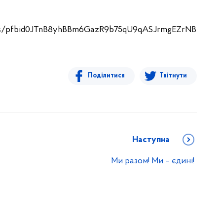
sts/pfbid0JTnB8yhBBm6GazR9b75qU9qASJrmgEZrNB
Поділитися
Твітнути
Наступна
Ми разом! Ми – єдині!