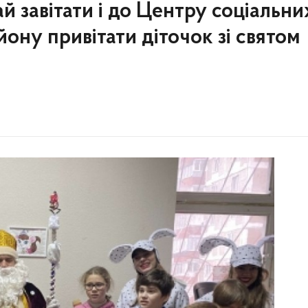
 завітати і до Центру соціальни
ону привітати діточок зі святом