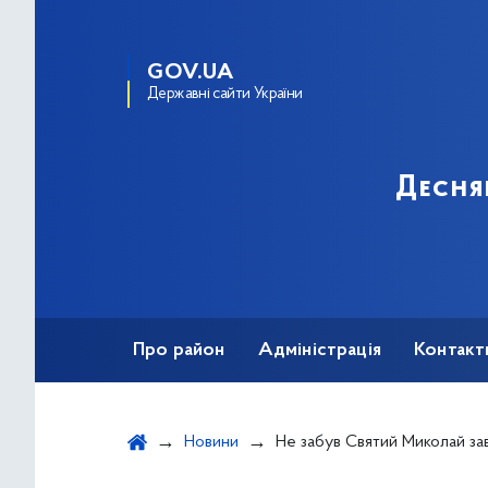
GOV.UA
Державні сайти України
Десня
Про район
Адміністрація
Контакт
Новини
Не забув Святий Миколай завітати і до Центру соціальних служб Деснянського р