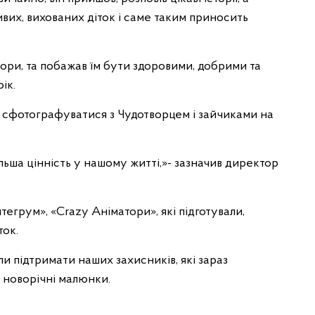
ивих, вихованих діток і саме таким приносить
ори, та побажав їм бути здоровими, добрими та
ік.
 сфотографуватися з Чудотворцем і зайчиками на
ільша цінність у нашому житті,»- зазначив директор
тегрум», «Сrazy Аніматори», які підготували,
ток.
ли підтримати наших захисників, які зараз
ї новорічні малюнки.