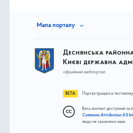
Мапа порталу
Деснянська районна 
Києві державна адмі
офіційний вебпортал
Портал працює в тестовому
Весь контент доступний за 
Commons Attribution 4.0 Int
якщо не зазначено інше