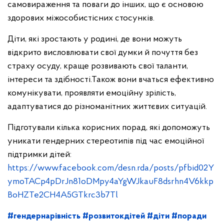
самовираження та поваги до інших, що є основою
здорових міжособистісних стосунків.
Діти, які зростають у родині, де вони можуть
відкрито висловлювати свої думки й почуття без
страху осуду, краще розвивають свої таланти,
інтереси та здібності.Також вони вчаться ефективно
комунікувати, проявляти емоційну зрілість,
адаптуватися до різноманітних життєвих ситуацій.
Підготували кілька корисних порад, які допоможуть
уникати гендерних стереотипів під час емоційної
підтримки дітей:
https://www.facebook.com/desn.rda/posts/pfbid02Y
ymoTACp4pDrJn81oDMpy4aYgWJkauF8dsrhn4V6kkp
BoHZTe2CH4A5GTkrc3b7Tl
#гендернарівність
#розвитокдітей
#діти
#поради