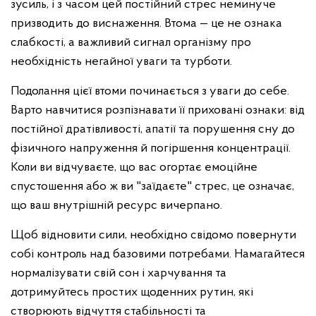
зусиль, і з часом цей постійний стрес неминуче
призводить до виснаження. Втома — це не ознака
слабкості, а важливий сигнал організму про
необхідність негайної уваги та турботи.
Подолання цієї втоми починається з уваги до себе.
Варто навчитися розпізнавати її приховані ознаки: від
постійної дратівливості, апатії та порушення сну до
фізичного напруження й погіршення концентрації.
Коли ви відчуваєте, що вас огортає емоційне
спустошення або ж ви "заїдаєте" стрес, це означає,
що ваш внутрішній ресурс вичерпано.
Щоб відновити сили, необхідно свідомо повернути
собі контроль над базовими потребами. Намагайтеся
нормалізувати свій сон і харчування та
дотримуйтесь простих щоденних рутин, які
створюють відчуття стабільності та