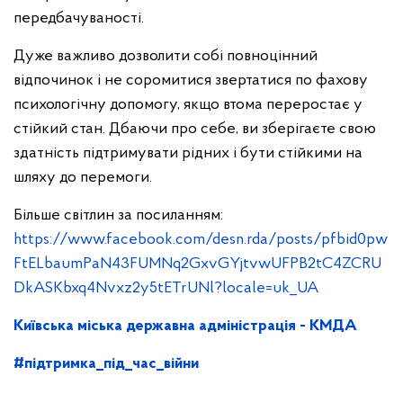
передбачуваності.
Дуже важливо дозволити собі повноцінний
відпочинок і не соромитися звертатися по фахову
психологічну допомогу, якщо втома переростає у
стійкий стан. Дбаючи про себе, ви зберігаєте свою
здатність підтримувати рідних і бути стійкими на
шляху до перемоги.
Більше світлин за посиланням:
https://www.facebook.com/desn.rda/posts/pfbid0pw
FtELbaumPaN43FUMNq2GxvGYjtvwUFPB2tC4ZCRU
DkASKbxq4Nvxz2y5tETrUNl?locale=uk_UA
Київська міська державна адміністрація - КМДА
#підтримка_під_час_війни