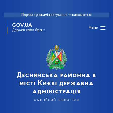
Портал в режимі тестування та наповнення
GOV.UA
Меню
Державні сайти України
Деснянська районна в
місті Києві державна
адміністрація
офіційний вебпортал