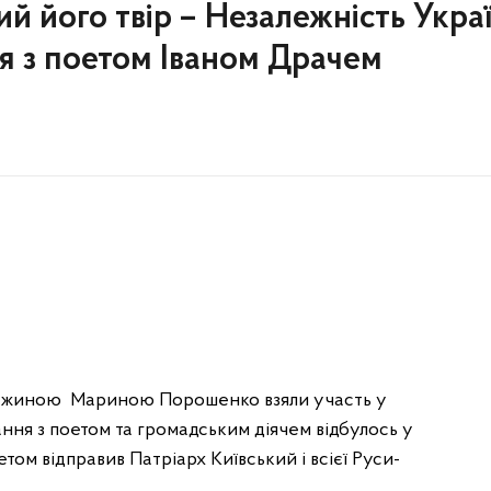
й його твір – Незалежність Укра
я з поетом Іваном Драчем
ужиною Мариною Порошенко взяли участь у
ння з поетом та громадським діячем відбулось у
ом відправив Патріарх Київський і всієї Руси-