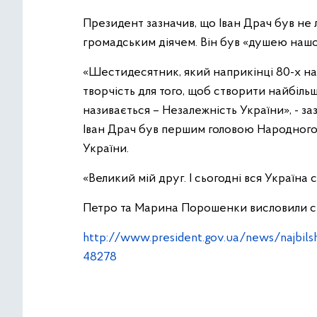
Президент зазначив, що Іван Драч був не
громадським діячем. Він був «душею наш
«Шестидесятник, який наприкінці 80-х на
творчість для того, щоб створити найбільши
називається – Незалежність України», - 
Іван Драч був першим головою Народного 
України.
«Великий мій друг. І сьогодні вся Україна
Петро та Марина Порошенки висловили сп
http://www.president.gov.ua/news/najbilshij-
48278