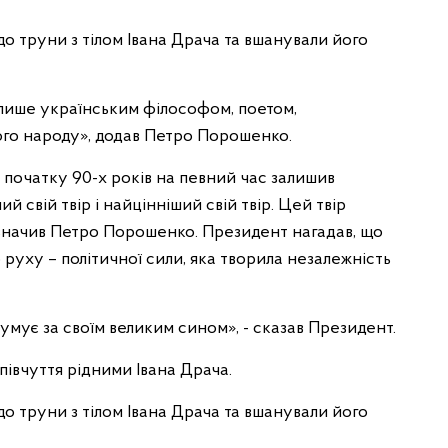
о труни з тілом Івана Драча та вшанували його
 лише українським філософом, поетом,
ого народу», додав Петро Порошенко.
 початку 90-х років на певний час залишив
й свій твір і найцінніший свій твір. Цей твір
зазначив Петро Порошенко. Президент нагадав, що
руху – політичної сили, яка творила незалежність
 сумує за своїм великим сином», - сказав Президент.
івчуття рідними Івана Драча.
о труни з тілом Івана Драча та вшанували його