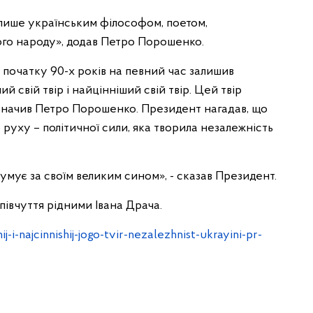
 лише українським філософом, поетом,
ого народу», додав Петро Порошенко.
 початку 90-х років на певний час залишив
й свій твір і найцінніший свій твір. Цей твір
зазначив Петро Порошенко. Президент нагадав, що
руху – політичної сили, яка творила незалежність
 сумує за своїм великим сином», - сказав Президент.
івчуття рідними Івана Драча.
i-najcinnishij-jogo-tvir-nezalezhnist-ukrayini-pr-