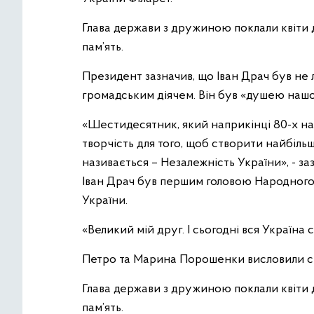
Глава держави з дружиною поклали квіти д
пам’ять.
Президент зазначив, що Іван Драч був не
громадським діячем. Він був «душею наш
«Шестидесятник, який наприкінці 80-х на
творчість для того, щоб створити найбільши
називається – Незалежність України», - 
Іван Драч був першим головою Народного 
України.
«Великий мій друг. І сьогодні вся Україна
Петро та Марина Порошенки висловили сп
Глава держави з дружиною поклали квіти д
пам’ять.