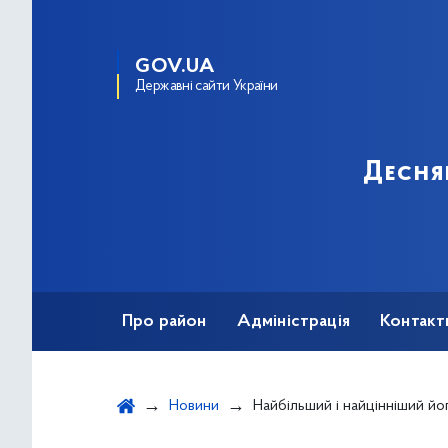
GOV.UA
Державні сайти України
Десня
Про район
Адміністрація
Контакт
Новини
Найбільший і найцінніший його твір – Незалежність України – Презид