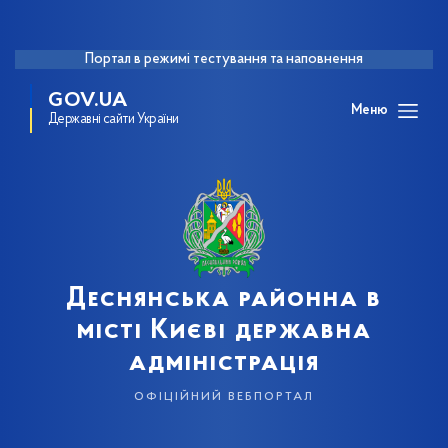
Портал в режимі тестування та наповнення
GOV.UA
Меню
Державні сайти України
Деснянська районна в
місті Києві державна
адміністрація
офіційний вебпортал