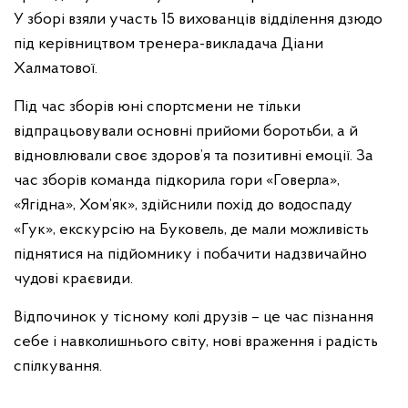
У зборі взяли участь 15 вихованців відділення дзюдо
під керівництвом тренера-викладача Діани
Халматової.
Під час зборів юні спортсмени не тільки
відпрацьовували основні прийоми боротьби, а й
відновлювали своє здоров’я та позитивні емоції. За
час зборів команда підкорила гори «Говерла»,
«Ягідна», Хом’як», здійснили похід до водоспаду
«Гук», екскурсію на Буковель, де мали можливість
піднятися на підйомнику і побачити надзвичайно
чудові краєвиди.
Відпочинок у тісному колі друзів – це час пізнання
себе і навколишнього світу, нові враження і радість
спілкування.