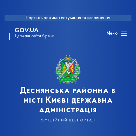
Портал в режимі тестування та наповнення
GOV.UA
Меню
Державні сайти України
Деснянська районна в
місті Києві державна
адміністрація
офіційний вебпортал