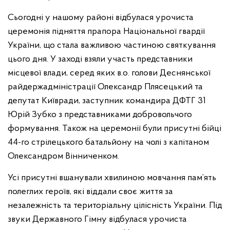
Сьогодні у нашому районі відбулася урочиста
церемонія підняття прапора Національної гвардії
України, що стала важливою частиною святкування
цього дня. У заході взяли участь представники
місцевої влади, серед яких в.о. голови Деснянської
райдержадміністрації Олександр Плясецький та
депутат Київради, заступник командира ДФТГ 31
Юрій Зубко з представниками добровольчого
формування. Також на церемонії були присутні бійці
44-го стрілецького батальйону на чолі з капітаном
Олександром Вінниченком.
Усі присутні вшанували хвилиною мовчання пам’ять
полеглих героїв, які віддали своє життя за
незалежність та територіальну цілісність України. Під
звуки Державного Гімну відбулася урочиста