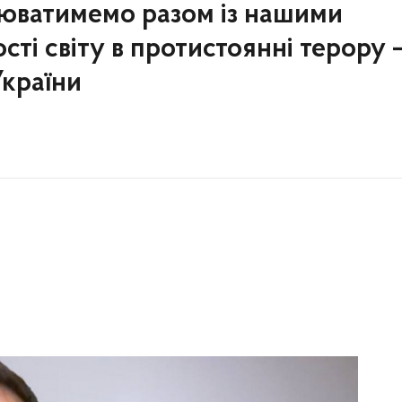
юватимемо разом із нашими
ті світу в протистоянні терору 
України