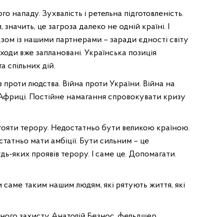
о нападу. Зухвалість і ретельна підготовленість.
значить, це загроза далеко не одній країні. І
ом із нашими партнерами – заради єдності світу
аходи вже заплановані. Українська позиція
а спільних дій.
 проти людства. Війна проти України. Війна на
в Африці. Постійне намагання спровокувати кризу
тояти терору. Недостатньо бути великою країною.
татньо мати амбіції. Бути сильним – це
дь-яких проявів терору. І саме це. Допомагати.
ти саме таким нашим людям, які рятують життя, які
льного захисту Анатолій Безнос, фельдшер