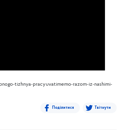
pnogo-tizhnya-pracyuvatimemo-razom-iz-nashimi-
Поділитися
Твітнути