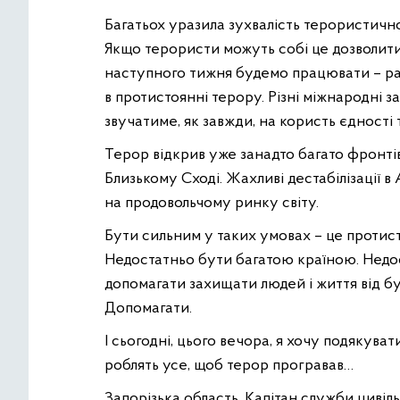
Багатьох уразила зухвалість терористичног
Якщо терористи можуть собі це дозволити, 
наступного тижня будемо працювати – раз
в протистоянні терору. Різні міжнародні з
звучатиме, як завжди, на користь єдності т
Терор відкрив уже занадто багато фронтів
Близькому Сході. Жахливі дестабілізації 
на продовольчому ринку світу.
Бути сильним у таких умовах – це протис
Недостатньо бути багатою країною. Недос
допомагати захищати людей і життя від бу
Допомагати.
І сьогодні, цього вечора, я хочу подякува
роблять усе, щоб терор програвав…
Запорізька область. Капітан служби циві