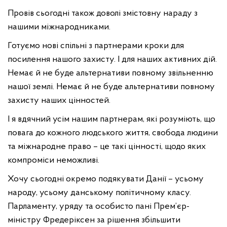
Провів сьогодні також доволі змістовну нараду з
нашими міжнародниками.
Готуємо нові спільні з партнерами кроки для
посилення нашого захисту. І для наших активних дій.
Немає й не буде альтернативи повному звільненню
нашої землі. Немає й не буде альтернативи повному
захисту наших цінностей.
І я вдячний усім нашим партнерам, які розуміють, що
повага до кожного людського життя, свобода людини
та міжнародне право – це такі цінності, щодо яких
компроміси неможливі.
Хочу сьогодні окремо подякувати Данії – усьому
народу, усьому данському політичному класу.
Парламенту, уряду та особисто пані Прем’єр-
міністру Фредеріксен за рішення збільшити