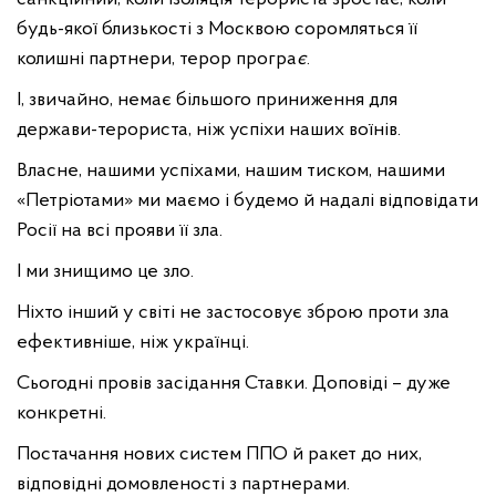
будь-якої близькості з Москвою соромляться її
колишні партнери, терор програ
є
.
І, звичайно, немає більшого приниження для
держави-терориста, ніж успіхи наших воїнів.
Власне, нашими успіхами, нашим тиском, нашими
«Петріотами» ми маємо і будемо й надалі відповідати
Росії на всі прояви її зла.
І ми знищимо це зло.
Ніхто інший у світі не застосовує зброю проти зла
ефективніше, ніж українці.
Сьогодні провів засідання Ставки. Доповіді – дуже
конкретні.
Постачання нових систем ППО й ракет до них,
відповідні домовленості з партнерами.