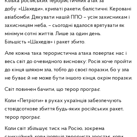
Кілька російських терористичних атак за
добу. «Шахеди», крилаті ракети, балістичні. Керовані
авіабомби. Дякувати нашій ППО – усім захисникам і
захисницям неба, – сьогодні вдалося врятувати як
мінімум сотні життів. Лише за один день.
Більшість «Шахедів» і ракет збито.
Але кожна така терористична атака повертає нас і
весь світ до очевидного висновку: Росія хоче пройти
до кінця шляхом зла, тобто до своєї поразки, бо у зла
не буває й не може бути іншого кінця, окрім поразки.
Світ повинен бачити, що терор програ
є
.
Коли «Петріоти» в руках українців забезпечують
стовідсоткове збиття будь-яких російських ракет,
терор програ
є
.
Коли світ збільшує тиск на Росію, зокрема
санкційний, коли ізоляція терориста зростає, коли