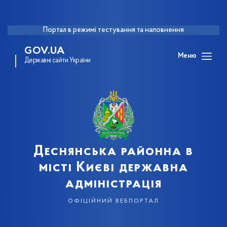
Портал в режимі тестування та наповнення
GOV.UA
Меню
Державні сайти України
Деснянська районна в
місті Києві державна
адміністрація
офіційний вебпортал