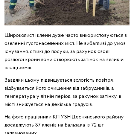
Широколисті клени дуже часто використовуються в
озеленні густонаселених міст. Не вибагливі до умов
існування, стійкі до посухи, за рахунок своєї
розлогої крони вони створюють затінок на великій
площі землі.
Завдяки цьому підвищується вологість повітря,
відбувається його очищення від забрудників, а
температура у літній період, за рахунок затінку, в
місті знижується на декілька градусів.
На фото працівники КП УЗН Деснянського району
досаджують 37 кленів на Бальзака із 72 шт
запланованих.