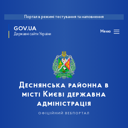
Портал в режимі тестування та наповнення
GOV.UA
Меню
Державні сайти України
Деснянська районна в
місті Києві державна
адміністрація
офіційний вебпортал