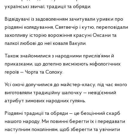
українські звичаї, традиції та обряди.
Відвідувачі із задоволенням зачитували уривки про
різдвяні колядування, Святвечір і кутю, переповідали
захопливу історію ворожіння красуні Оксани та
палкої любові до неї коваля Вакули.
Також знайомилися з народними прислів’ями й
приказками, що дотепно висміюють міфологічних
героїв — Чорта та Солоху.
Усі охочі долучилися до майстер-класу, під час якого
виготовляли традиційну шапочку — невід’ємний
атрибут зимових народних гулянь.
Різдвяні традиції та обряди — це безцінний скарб
нашого народу. Ми повинні берегти їх і передавати
наступним поколінням, щоб зберегти та увічнити