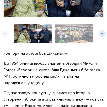
«Вечори на хуторі біля Диканьки»
До 195-ї річниці виходу знаменитої збірки Миколи
Гоголя «Вечори на хуторі біля Диканьки» бібліотека
№ 1 гостинно запросила своїх читачів на
народознавчу годину.
Під час заходу присутні дізналися про історію
створення збірки та її справжню «візитівку» — повість
«Ніч перед Різдвом», у якій яскраво змальовано