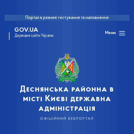
Портал в режимі тестування та наповнення
GOV.UA
Меню
Державні сайти України
Деснянська районна в
місті Києві державна
адміністрація
офіційний вебпортал