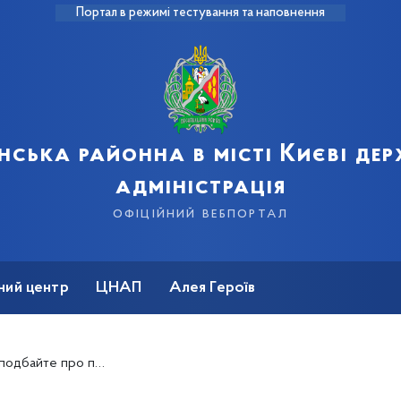
Портал в режимі тестування та наповнення
нська районна в місті Києві де
адміністрація
офіційний вебпортал
ний центр
ЦНАП
Алея Героїв
про пенсію завчасно!