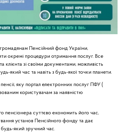
є громадянам Пенсійний фонд України,
ити окремі процедури отримання послуг. Все
а клієнта зі своїми документами, можливість
дь-який час та навіть з будь-якої точки планети.
енсії, яку портал електронних послуг ПФУ (
ризованим користувачам за наявністю
о пенсіонера суттєво економить його час,
ування установ Пенсійного фонду та дає
 будь-який зручний час.