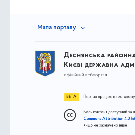
Мапа порталу
Деснянська районна 
Києві державна адмі
офіційний вебпортал
Портал працює в тестовому
Весь контент доступний за 
Commons Attribution 4.0 Int
якщо не зазначено інше