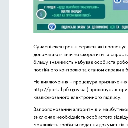
Сучасні електронні сервіси, які пропону
допомагають значно скоротити та спрост
більшу значимість набуває особиста робот
постійного контролю за станом справи в бу
Не виключення – процедура призначення п
http://portal.pfu.gov.ua ) пропонує авто
кваліфікованого електронного підпису.
Запропонований алгоритм дій майбутньог
виключає необхідність особистого відвід
можливість зробити подання документів в