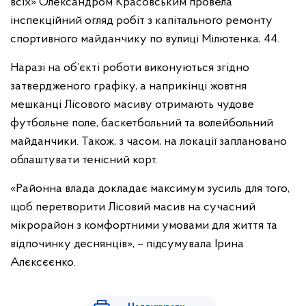
всіх» Олександром Красовським провела
інспекційний огляд робіт з капітального ремонту
спортивного майданчику по вулиці Мілютенка, 44.
Наразі на об’єкті роботи виконуються згідно
затвердженого графіку, а наприкінці жовтня
мешканці Лісового масиву отримають чудове
футбольне поле, баскетбольний та волейбольний
майданчики. Також, з часом, на локації заплановано
облаштувати тенісний корт.
«Районна влада докладає максимум зусиль для того,
щоб перетворити Лісовий масив на сучасний
мікрорайон з комфортними умовами для життя та
відпочинку деснянців», – підсумувала Ірина
Алєксєєнко.