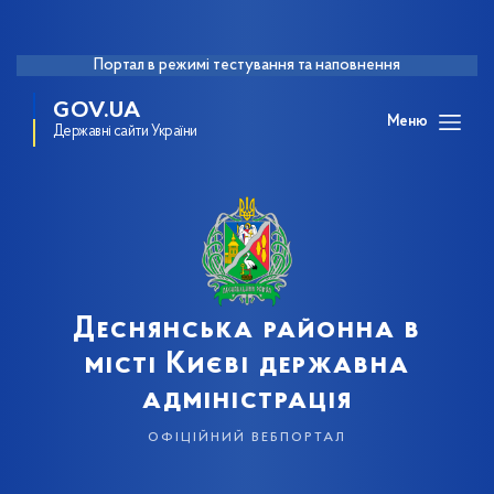
Портал в режимі тестування та наповнення
GOV.UA
Меню
Державні сайти України
Деснянська районна в
місті Києві державна
адміністрація
офіційний вебпортал