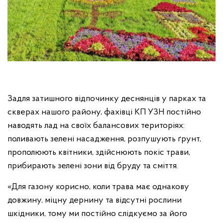
Задля затишного відпочинку деснянців у парках та
скверах нашого району, фахівці КП УЗН постійно
наводять лад на своїх балансових територіях:
поливають зелені насадження, розпушують ґрунт,
прополюють квітники, здійснюють покіс трави,
прибирають зелені зони від бруду та сміття.
«Для газону корисно, коли трава має однакову
довжину, міцну дернину та відсутні рослини
шкідники, тому ми постійно слідкуємо за його