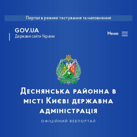
Портал в режимі тестування та наповнення
GOV.UA
Меню
Державні сайти України
Деснянська районна в
місті Києві державна
адміністрація
офіційний вебпортал