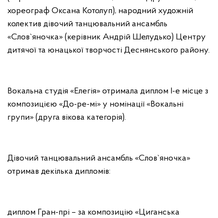
хореограф Оксана Котолуп), народний художній
колектив дівочий танцювальний ансамбль
«Слов`яночка» (керівник Андрій Шелудько) Центру
дитячої та юнацької творчості Деснянського району.
Вокальна студія «Елегія» отримала диплом І-е місце з
композицією «До-ре-мі» у номінації «Вокальні
групи» (друга вікова категорія).
Дівочий танцювальний ансамбль «Слов`яночка»
отримав декілька дипломів:
диплом Гран-прі – за композицію «Циганська