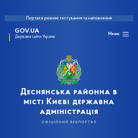
Портал в режимі тестування та наповнення
GOV.UA
Меню
Державні сайти України
Деснянська районна в
місті Києві державна
адміністрація
офіційний вебпортал