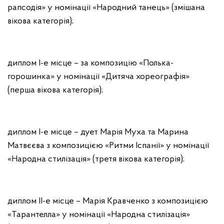
рапсодія» у номінації «Народний танець» (змішана
вікова категорія);
диплом І-е місце – за композицію «Полька-
горошинка» у номінації «Дитяча хореографія»
(перша вікова категорія);
диплом І-е місце – дует Марія Муха та Марина
Матвєєва з композицією «Ритми Іспанії» у номінації
«Народна стилізація» (третя вікова категорія);
диплом ІІ-е місце – Марія Кравченко з композицією
«Тарантелла» у номінації «Народна стилізація»