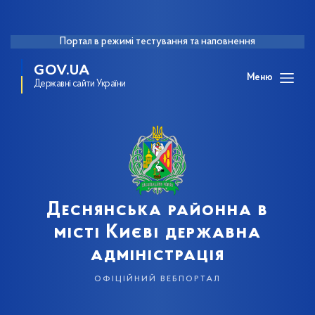
Портал в режимі тестування та наповнення
GOV.UA
Меню
Державні сайти України
Деснянська районна в
місті Києві державна
адміністрація
офіційний вебпортал