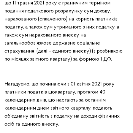
що 11 травня 2021 року є граничним терміном
подання податкового розрахунку сум доходу,
нарахованого (сплаченого) на користь платників
податку, а також сум утриманого з них податку, а
також сум нарахованого внеску на
загальнообов’язкове державне соціальне
страхування (далі – єдиного внеску) (з розбивкою
по місяцях звітного кварталу) за формою 1 ДФ.
Нагадуємо, що починаючи з 01 квітня 2021 року
платники податків щокварталу, протягом 40
календарних днів, що настають за останнім
календарним днем звітного кварталу, подають
об’єднану звітність з податку на доходи фізичних
осіб та єдиного внеску.