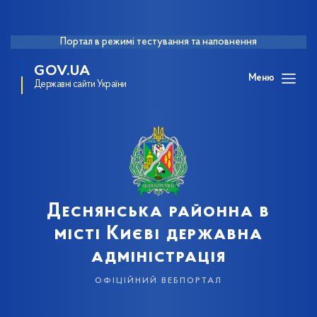
Портал в режимі тестування та наповнення
GOV.UA
Меню
Державні сайти України
Деснянська районна в
місті Києві державна
адміністрація
офіційний вебпортал