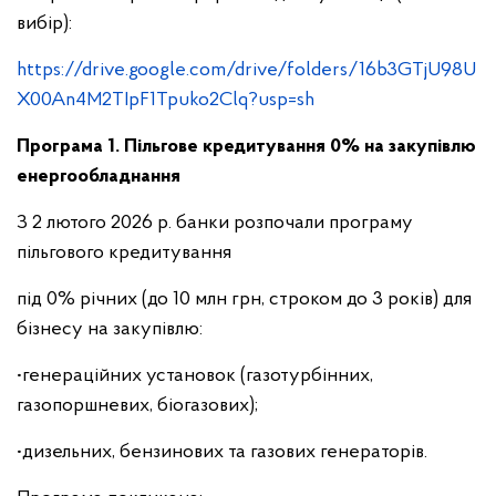
вибір):
https://drive.google.com/drive/folders/16b3GTjU98U
X00An4M2TIpF1Tpuko2Clq?usp=sh
Програма 1. Пільгове кредитування 0% на закупівлю
енергообладнання
З 2 лютого 2026 р. банки розпочали програму
пільгового кредитування
під 0% річних (до 10 млн грн, строком до 3 років) для
бізнесу на закупівлю:
•генераційних установок (газотурбінних,
газопоршневих, біогазових);
•дизельних, бензинових та газових генераторів.