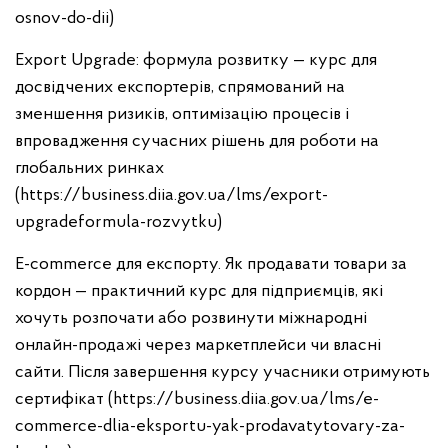
osnov-do-dii)
Export Upgrade: формула розвитку — курс для
досвідчених експортерів, спрямований на
зменшення ризиків, оптимізацію процесів і
впровадження сучасних рішень для роботи на
глобальних ринках
(https://business.diia.gov.ua/lms/export-
upgradeformula-rozvytku)
E-commerce для експорту. Як продавати товари за
кордон — практичний курс для підприємців, які
хочуть розпочати або розвинути міжнародні
онлайн-продажі через маркетплейси чи власні
сайти. Після завершення курсу учасники отримують
сертифікат (https://business.diia.gov.ua/lms/e-
commerce-dlia-eksportu-yak-prodavatytovary-za-