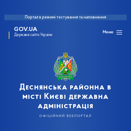
Портал в режимі тестування та наповнення
GOV.UA
Меню
Державні сайти України
Деснянська районна в
місті Києві державна
адміністрація
офіційний вебпортал