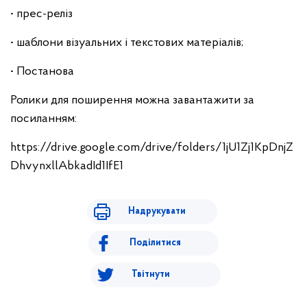
• прес-реліз
• шаблони візуальних і текстових матеріалів;
• Постанова
Ролики для поширення можна завантажити за
посиланням:
https://drive.google.com/drive/folders/1jU1Zj1KpDnjZ
DhvynxllAbkadId1IfE1
Надрукувати
Поділитися
Твітнути