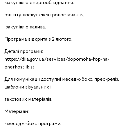
•закупівлю енергообладнання;
•оплату послуг електропостачання;
•закупівлю палива.
Програма відкрита з 2 лютого.
Деталі програми:
https://diia.gov.ua/services/dopomoha-fop-na-
enerhostiikist
Для комунікації доступні меседж-бокс, прес-реліз,
шаблони візуальних і
текстових матеріалів.
Матеріали:
• меседж-бокс програми;