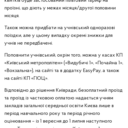
квитків буде застосований пільговий тариф на
проїзні, що діють у межах місяця/другої половини
місяця.
Також можна придбати на учнівський одноразові
поїздки, але у цьому випадку окремі знижки для
учнів не передбачені.
Поповнити учнівський, окрім того, можна у касах КП
«Київський метрополітен» («Видубичі 1», «Почайна 1»,
«Вокзальна»), на сайті та в додатку EasyPay, а також
на сайті КП «ГІОЦ».
Відповідно до рішення Київради, безоплатний проїзд
та проїзд із частковою оплатою надається учням
закладів загальної середньої освіти Києва лише в
період навчального року та період річного
оцінювання – із 1 вересня до 1 липня наступного