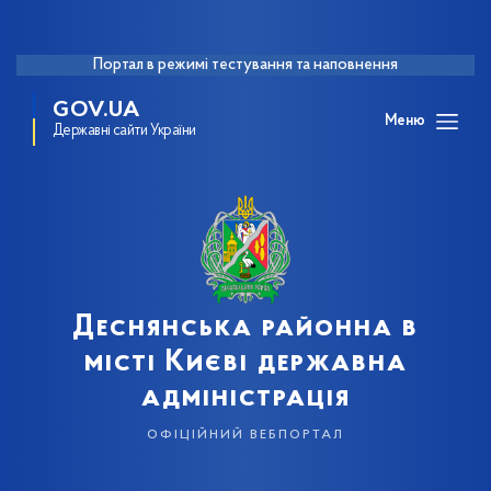
Портал в режимі тестування та наповнення
GOV.UA
Меню
Державні сайти України
Деснянська районна в
місті Києві державна
адміністрація
офіційний вебпортал