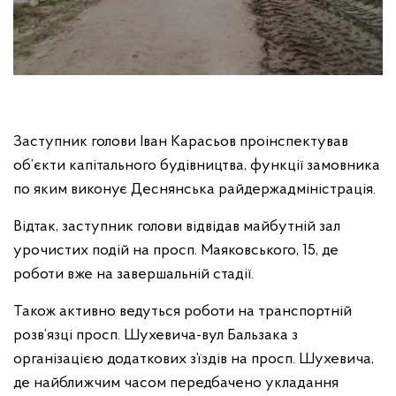
Заступник голови Іван Карасьов проінспектував
об’єкти капітального будівництва, функції замовника
по яким виконує Деснянська райдержадміністрація.
Відтак, заступник голови відвідав майбутній зал
урочистих подій на просп. Маяковського, 15, де
роботи вже на завершальній стадії.
Також активно ведуться роботи на транспортній
розв’язці просп. Шухевича-вул Бальзака з
організацією додаткових з’їздів на просп. Шухевича,
де найближчим часом передбачено укладання