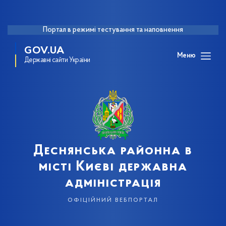
Портал в режимі тестування та наповнення
GOV.UA
Меню
Державні сайти України
Деснянська районна в
місті Києві державна
адміністрація
офіційний вебпортал