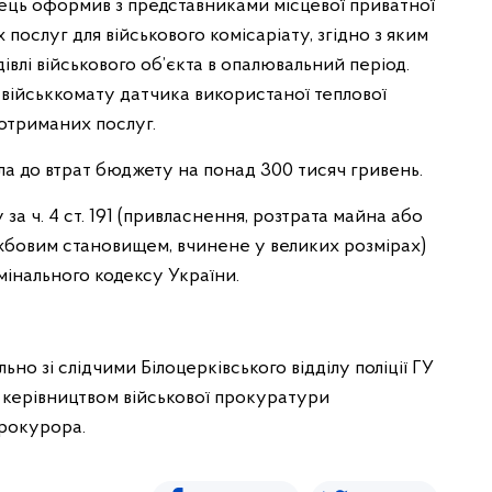
ець оформив з представниками місцевої приватної
послуг для військового комісаріату, згідно з яким
івлі військового об’єкта в опалювальний період.
військкомату датчика використаної теплової
 отриманих послуг.
ла до втрат бюджету на понад 300 тисяч гривень.
за ч. 4 ст. 191 (привласнення, розтрата майна або
жбовим становищем, вчинене у великих розмірах)
имінального кодексу України.
но зі слідчими Білоцерківського відділу поліції ГУ
м керівництвом військової прокуратури
прокурора.