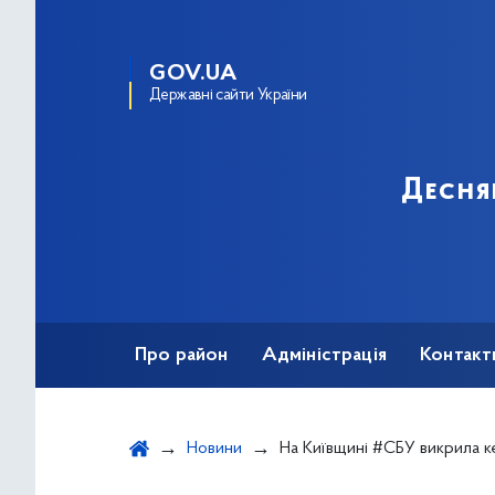
GOV.UA
Державні сайти України
Десня
Про район
Адміністрація
Контакт
Новини
На Київщині #СБУ викрила керівника військового квартирно-експлуатаційно