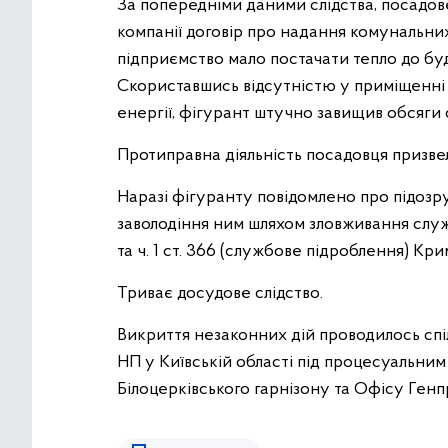
За попередніми даними слідства, посадов
компанії договір про надання комунальних 
підприємство мало постачати тепло до буд
Скориставшись відсутністю у приміщенні 
енергії, фігурант штучно завищив обсяги
Протиправна діяльність посадовця призве
Наразі фігуранту повідомлено про підозру 
заволодіння ним шляхом зловживання слу
та ч. 1 ст. 366 (службове підроблення) Кр
Триває досудове слідство.
Викриття незаконних дій проводилось спіль
НП у Київській області під процесуальни
Білоцерківського гарнізону та Офісу Ген