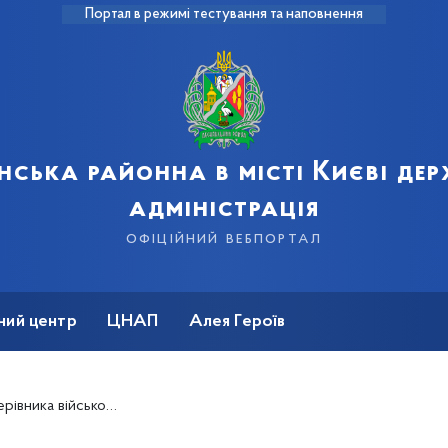
Портал в режимі тестування та наповнення
нська районна в місті Києві де
адміністрація
офіційний вебпортал
ний центр
ЦНАП
Алея Героїв
го відділу на розтраті бюджетних коштів