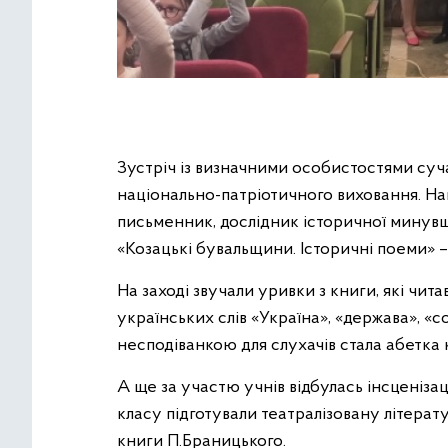
Зустріч із визначними особистостями суч
національно-патріотичного виховання. Нап
письменник, дослідник історичної минувш
«Козацькі бувальщини. Історичні поеми» 
На заході звучали уривки з книги, які чи
українських слів «Україна», «держава», «с
несподіванкою для слухачів стала абетка
А ще за участю учнів відбулась інсценізац
класу підготували театралізовану літера
книги П.Браницького.