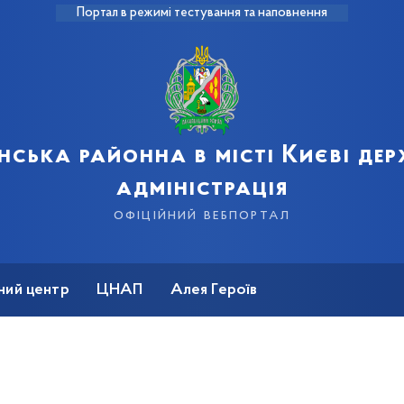
Портал в режимі тестування та наповнення
нська районна в місті Києві де
адміністрація
офіційний вебпортал
ний центр
ЦНАП
Алея Героїв