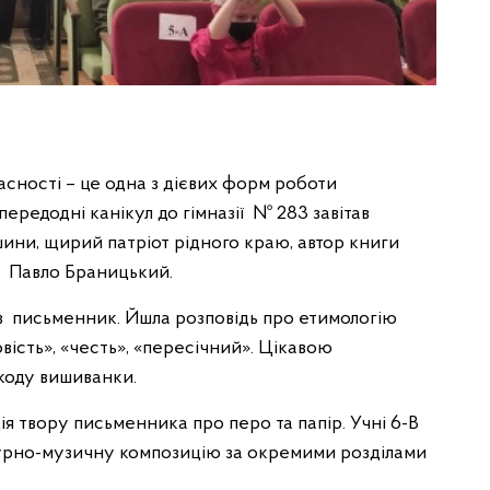
асності – це одна з дієвих форм роботи
ередодні канікул до гімназії № 283 завітав
ини, щирий патріот рідного краю, автор книги
– Павло Браницький.
тав письменник. Йшла розповідь про етимологію
овість», «честь», «пересічний». Цікавою
 коду вишиванки.
ія твору письменника про перо та папір. Учні 6-В
турно-музичну композицію за окремими розділами