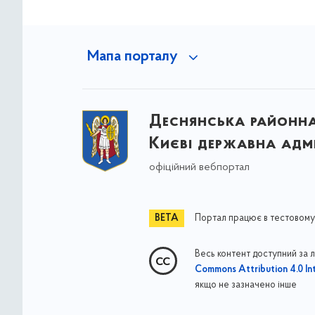
Мапа порталу
Деснянська районна 
Києві державна адмі
офіційний вебпортал
Портал працює в тестовому
Весь контент доступний за 
Commons Attribution 4.0 Int
якщо не зазначено інше