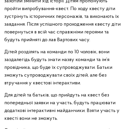
захотіли змінити хід історії. Дітям пропонують
пройти випробування-квест. По ходу квесту діти
зустрінуть історичних персонажів, та виконають їх
завдання. Після успішного проходження квесту діти
повернуться в всій час справжніми героями та
будуть прийняті до лав Вартових часу.
Дітей розділять на команди по 10 чоловік, вони
заздалегідь будуть знати назву команди та ім’я
провідника, що буде їх супроводжувати. Батьки
зможуть супроводжувати своїх дітей, але без
втручання у квестові інтерактиви.
Для дітей та батьків, що прийдуть на квест без
попередньої заявки на участь, будуть працювати
додаткові інтерактивні майданчики. Взяти участь у
квесті вони не зможуть.