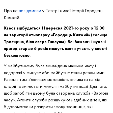
Про це
повідомили
у Театрі живої історії Городець
Княжий.
Квест відбудеться 11 вересня 2021-го року о 12
:
00
на території етнопарку «Городець Княжий» (селище
Троєщина, біля озера Гнилуша). Всі бажаючі шукачі
пригод старше 6 років можуть взяти участь у квесті
безкоштовно.
У майбутньому була винайдена машина часу і
подорожі у минуле або майбутнє стали реальними.
Разом з тим, з’явилася можливість впливати на хід
історії та змінювати минулі і майбутні події. Для того,
щоб запобігти цьому була створена служба «Вартові
часу». Агенти служби розшукують здібних дітей, які
б допомогли їм розкрити змову злочинців, які