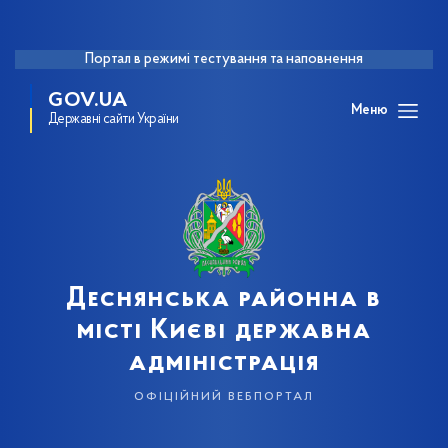
Портал в режимі тестування та наповнення
GOV.UA
Меню
Державні сайти України
Деснянська районна в
місті Києві державна
адміністрація
офіційний вебпортал