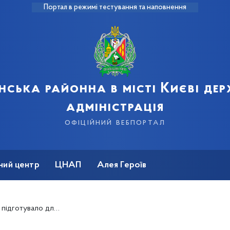
Портал в режимі тестування та наповнення
нська районна в місті Києві де
адміністрація
офіційний вебпортал
ний центр
ЦНАП
Алея Героїв
святкових заходів в онлайн-форматі