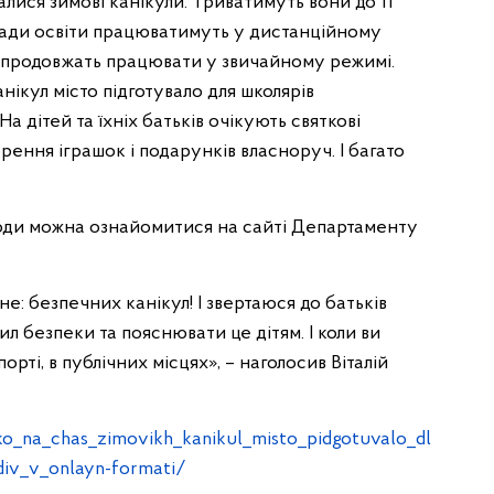
алися зимові канікули. Триватимуть вони до 11
аклади освіти працюватимуть у дистанційному
і продовжать працювати у звичайному режимі.
нікул місто підготувало для школярів
а дітей та їхніх батьків очікують святкові
рення іграшок і подарунків власноруч. І багато
аходи можна ознайомитися на сайті Департаменту
не: безпечних канікул! І звертаюся до батьків
 безпеки та пояснювати це дітям. І коли ви
спорті, в публічних місцях», – наголосив Віталій
hko_na_chas_zimovikh_kanikul_misto_pidgotuvalo_dl
div_v_onlayn-formati/