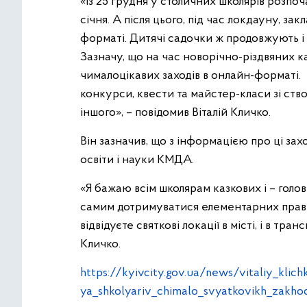
«Із 25 грудня у столичних школярів розпоч
січня. А після цього, під час локдауну, з
форматі. Дитячі садочки ж продовжують 
Зазначу, що на час новорічно-різдвяних ка
чималоцікавих заходів в онлайн-форматі. Н
конкурси, квести та майстер-класи зі ство
іншого», – повідомив Віталій Кличко.
Він зазначив, що з інформацією про ці з
освіти і науки КМДА.
«Я бажаю всім школярам казкових і – голов
самим дотримуватися елементарних правил
відвідуєте святкові локації в місті, і в тран
Кличко.
https://kyivcity.gov.ua/news/vitaliy_klic
ya_shkolyariv_chimalo_svyatkovikh_zakho