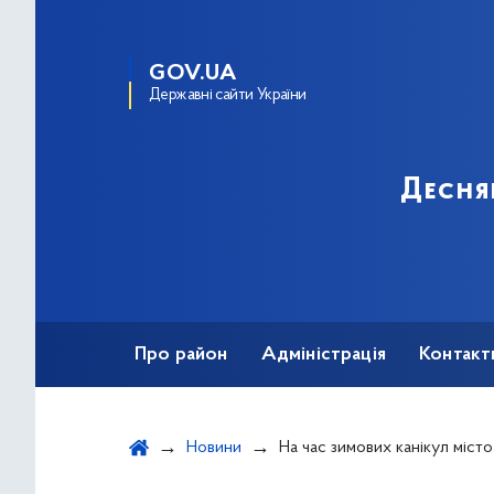
GOV.UA
Державні сайти України
Десня
Про район
Адміністрація
Контакт
Новини
На час зимових канікул місто підготувало для школярів чимало 